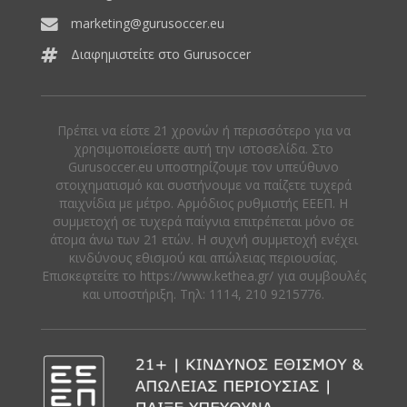
marketing@gurusoccer.eu
Διαφημιστείτε στο Gurusoccer
Πρέπει να είστε 21 χρονών ή περισσότερο για να
χρησιμοποιείσετε αυτή την ιστοσελίδα. Στο
Gurusoccer.eu υποστηρίζουμε τον υπεύθυνο
στοιχηματισμό και συστήνουμε να παίζετε τυχερά
παιχνίδια με μέτρο. Αρμόδιος ρυθμιστής ΕΕΕΠ. Η
συμμετοχή σε τυχερά παίγνια επιτρέπεται μόνο σε
άτομα άνω των 21 ετών. Η συχνή συμμετοχή ενέχει
κινδύνους εθισμού και απώλειας περιουσίας.
Eπισκεφτείτε το https://www.kethea.gr/ για συμβουλές
και υποστήριξη. Tηλ: 1114, 210 9215776.