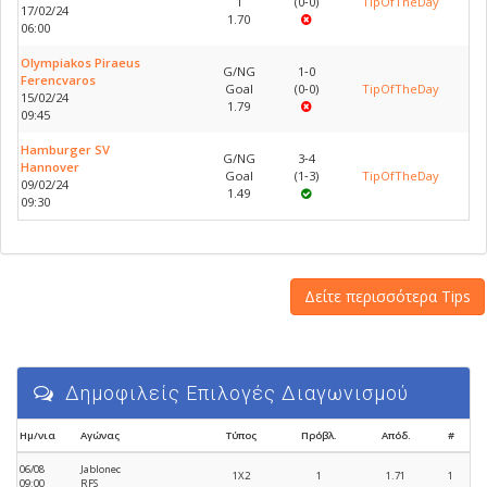
1
(0‑0)
TipOfTheDay
17
/
02
/
24
1.70
06
:
00
Olympiakos Piraeus
G/NG
1‑0
Ferencvaros
Goal
(0‑0)
TipOfTheDay
15
/
02
/
24
1.79
09
:
45
Hamburger SV
G/NG
3‑4
Hannover
Goal
(1‑3)
TipOfTheDay
09
/
02
/
24
1.49
09
:
30
Δείτε περισσότερα Tips
Δημοφιλείς Επιλογές Διαγωνισμού
Ημ/νια
Αγώνας
Τύπος
Πρόβλ.
Απόδ.
#
06
/
08
Jablonec
1X2
1
1.71
1
09
:
00
RFS