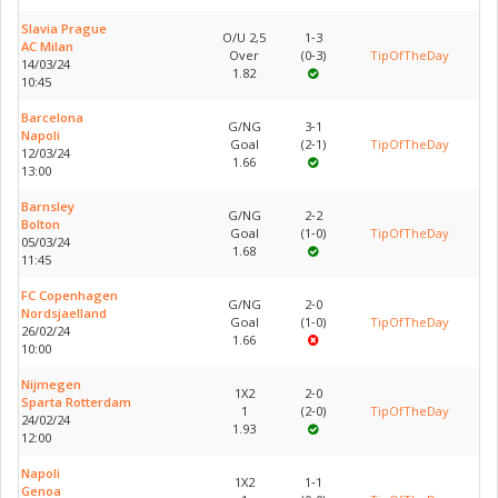
Slavia Prague
O/U 2,5
1‑3
AC Milan
Over
(0‑3)
TipOfTheDay
14
/
03
/
24
1.82
10
:
45
Barcelona
G/NG
3‑1
Napoli
Goal
(2‑1)
TipOfTheDay
12
/
03
/
24
1.66
13
:
00
Barnsley
G/NG
2‑2
Bolton
Goal
(1‑0)
TipOfTheDay
05
/
03
/
24
1.68
11
:
45
FC Copenhagen
G/NG
2‑0
Nordsjaelland
Goal
(1‑0)
TipOfTheDay
26
/
02
/
24
1.66
10
:
00
Nijmegen
1X2
2‑0
Sparta Rotterdam
1
(2‑0)
TipOfTheDay
24
/
02
/
24
1.93
12
:
00
Napoli
1X2
1‑1
Genoa