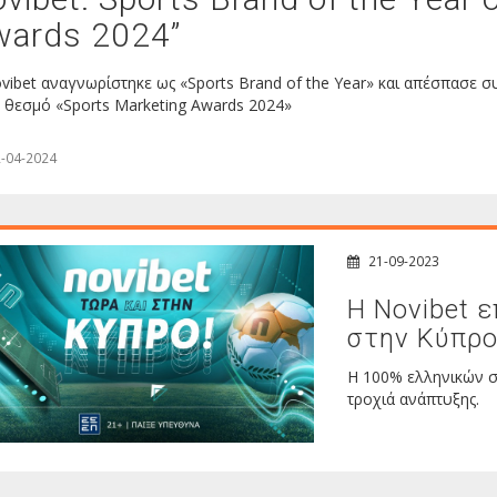
wards 2024”
vibet αναγνωρίστηκε ως «Sports Brand of the Year» και απέσπασε 
 θεσμό «Sports Marketing Awards 2024»
-04-2024
21-09-2023
H Novibet 
στην Κύπρ
Η 100% ελληνικών 
τροχιά ανάπτυξης.