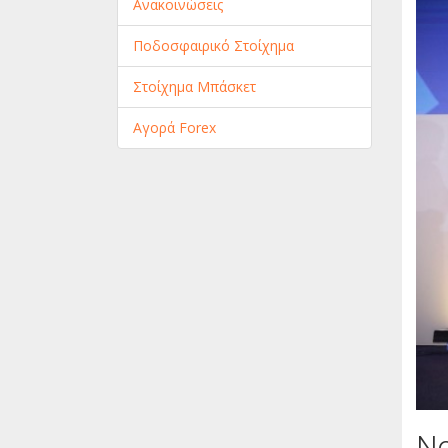
Ανακοινώσεις
Ποδοσφαιρικό Στοίχημα
Στοίχημα Μπάσκετ
Αγορά Forex
No