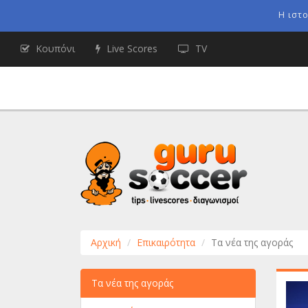
Η ιστ
Κουπόνι
Live Scores
TV
Αρχική
Επικαιρότητα
Τα νέα της αγοράς
Τα νέα της αγοράς