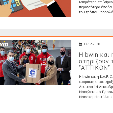
Μικρότερη επιβάρυνσ
περισσότερα έσοδα σ
του τρόπου φορολόγ
17-12-2020
Η bwin και
στηρίζουν τ
“ΑΤΤΙΚΟΝ”
Η bwin και η Κ.Α.Ε
έμπρακτη υποστήριξ
Δευτέρα 14 Δεκεμβρί
Νοσηλευτικό Προσω
Νοσοκομείου "Αττικ