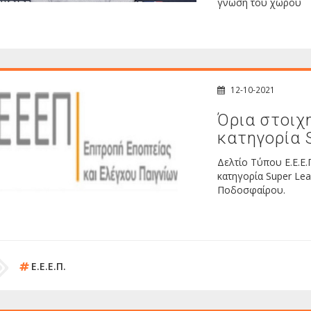
γνώση του χώρου
12-10-2021
Όρια στοιχ
κατηγορία 
Δελτίο Τύπου Ε.Ε.Ε.
κατηγορία Super Le
Ποδοσφαίρου.
Ε.Ε.Ε.Π.