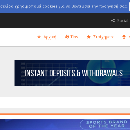
οσελίδα χρησιμοποιεί cookies για να βελτιώσει την πλοήγησή σας.
Social
Αρχική
Tips
Στοίχημα
Δ