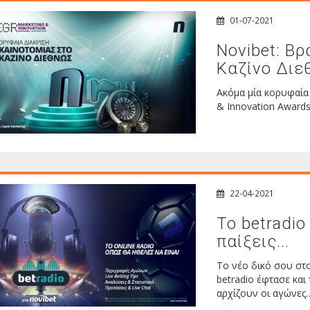
01-07-2021
Novibet: Βρ
Καζίνο Διε
Ακόμα μία κορυφαία 
& Innovation Award
22-04-2021
Το betradio
παίξεις...
Το νέο δικό σου στο
betradio έφτασε και
αρχίζουν οι αγώνες