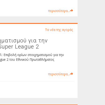
περισσότερα...
Τα νέα της αγοράς
ηματισμού για την
Super League 2
Π.: Επιβολή ορίων στοιχηματισμού για την
ague 2 του Εθνικού Πρωταθλήματος
περισσότερα...