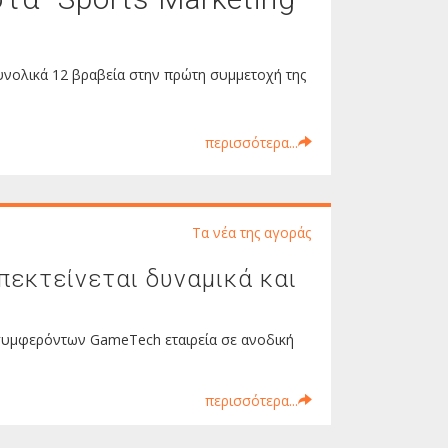
συνολικά 12 βραβεία στην πρώτη συμμετοχή της
περισσότερα...
Τα νέα της αγοράς
επεκτείνεται δυναμικά και
ο
συμφερόντων GameTech εταιρεία σε ανοδική
περισσότερα...