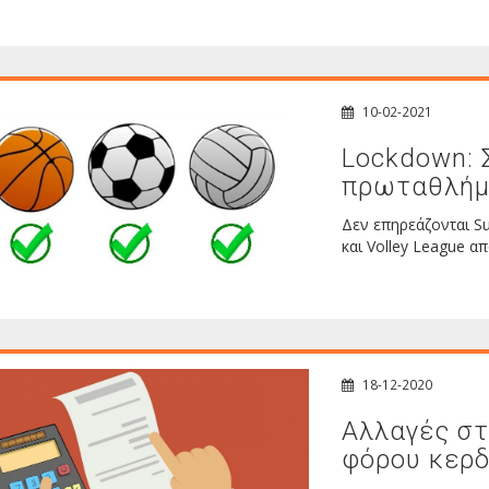
10-02-2021
Lockdown: 
πρωταθλήμα
Δεν επηρεάζονται Su
και Volley League α
18-12-2020
Αλλαγές στ
φόρου κερδ