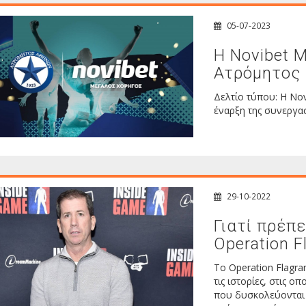
05-07-2023
Η Novibet 
Ατρόμητος
Δελτίο τύπου: Η No
έναρξη της συνεργασ
29-10-2022
Γιατί πρέπε
Operation F
Το Operation Flagra
τις ιστορίες, στις ο
που δυσκολεύονται 