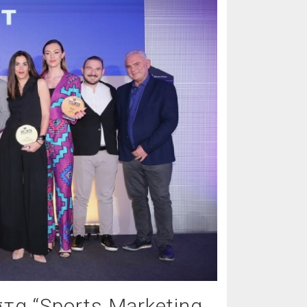
στα “Sports Marketing