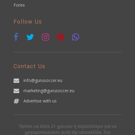
Forex
Follow Us
Contact Us
info@gurusoccer.eu
marketing@gurusoccer.eu
Advertise with us
Πρέπει να είστε 21 χρονών ή περισσότερο για να
χρησιμοποιείσετε αυτή την ιστοσελίδα. Στο