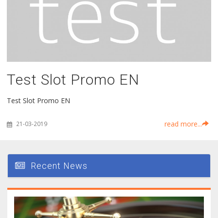
Test Slot Promo EN
Test Slot Promo EN
read more...
21-03-2019
Recent News