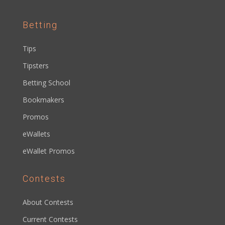
Betting
Tips
Tipsters
Betting School
Bookmakers
Promos
eWallets
eWallet Promos
Contests
About Contests
Current Contests