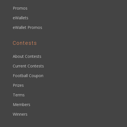
Promos
eWallets
eWallet Promos
Contests
About Contests
Current Contests
Football Coupon
Prizes
Terms
Members
Winners