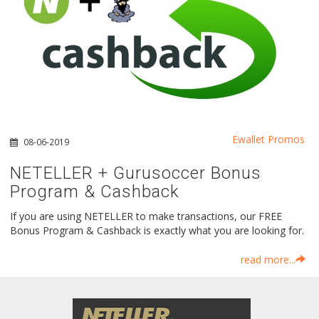
Ewallet Promos
08-06-2019
NETELLER + Gurusoccer Bonus
Program & Cashback
If you are using NETELLER to make transactions, our FREE
Bonus Program & Cashback is exactly what you are looking for.
read more...