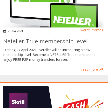
Ewallet Promos
23-04-2021
Neteller True membership level
Starting 27 April 2021, Neteller will be introducing a new
membership level. Become a NETELLER True member and
enjoy FREE P2P money transfers forever.
read more...