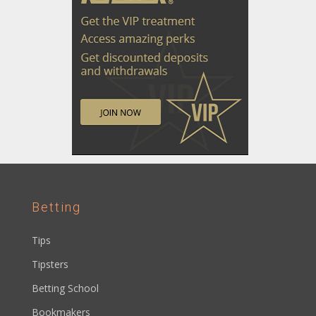
Betting
Tips
Tipsters
Betting School
Bookmakers