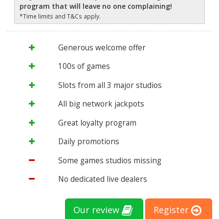
program that will leave no one complaining!
*Time limits and T&Cs apply.
Generous welcome offer
100s of games
Slots from all 3 major studios
All big network jackpots
Great loyalty program
Daily promotions
Some games studios missing
No dedicated live dealers
Our review
Register