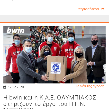
περισσότερα...
Τα νέα της αγοράς
17-12-2020
Η bwin και η Κ.Α.Ε. ΟΛΥΜΠΙΑΚΟΣ
στηρίζουν το έργο του Π.Γ.Ν.