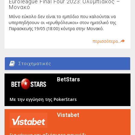
Euroleague Final Four 2023: Ολυμπιακός –
Μονακό
Μόνο εύκολο δεν είναι το εμπόδιο που καλούνται να
υπερπηδήσουν οι «ερυθρόλευκοι» στον ημιτελικό της
Παρασκευής 19/05 (18:00) κόντρα στην Μονακό.
περισσότερα...
Στοιχηματικές
BetStars
Με την εγγύηση της PokerStars
Vistabet
Για νόμιμο και αξιόπιστο παιχνίδι