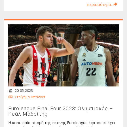
περισσότερα...
20-05-2023
Στοίχημα Μπάσκετ
Euroleague Final Four 2023: Ολυμπιακός –
Ρεάλ Μαδρίτης
Η κορυφαία στιγμή της φετινής Euroleague έφτασε κι έχει