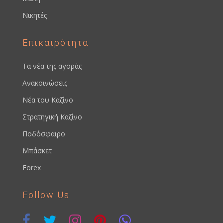
Νικητές
Επικαιρότητα
Τα νέα της αγοράς
Ανακοινώσεις
Νέα του Καζίνο
Στρατηγική Καζίνο
Ποδόσφαιρο
Μπάσκετ
Forex
Follow Us