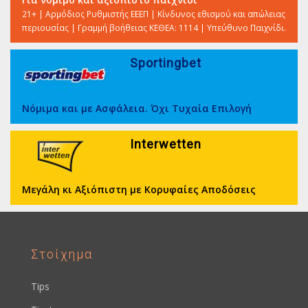
21+ | Αρμόδιος Ρυθμιστής ΕΕΕΠ | Κίνδυνος εθισμού και απώλειας
περιουσίας | Γραμμή βοήθειας ΚΕΘΕΑ: 1114 | Υπεύθυνο Παιχνίδι.
Sportingbet
Νόμιμα και με Ασφάλεια. Όχι Τυχαία Επιλογή
Interwetten
Μεγάλη κι Αξιόπιστη με Κορυφαίες Αποδόσεις
Στοίχημα
Tips