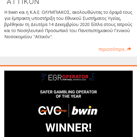
“ΑΤΤΙΚΟΝ”
Η bwin και η Κ.Α.Ε. ΟΛΥΜΠΙΑΚΟΣ, ακολουθώντας το όραμά τους
για έμπρακτη υποστήριξη του Εθνικού Συστήματος Υγείας,
βρέθηκαν τη Δευτέρα 14 Δεκεμβρίου 2020 δίπλα στους Ιατρούς
και το Νοσηλευτικό Προσωπικό του Πανεπιστημιακού Γενικού
Νοσοκομείου "Αττικόν".
περισσότερα...