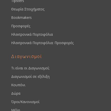
Tipsters
Θεωρία Στοιχήματος
Bookmakers
Προσφορές
Ηλεκτρονικά Πορτοφόλια
Ηλεκτρονικά Πορτοφόλια: Προσφορές
Διαγωνισμοί
Τι είναι οι Διαγωνισμοί;
Διαγωνισμοί σε εξέλιξη
Κουπόνι
Δώρα
Όροι/Κανονισμοί
Μέλη