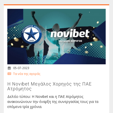
05-07-2023
Τα νέα της αγοράς
Η Novibet Μεγάλος Χορηγός της ΠΑΕ
Ατρόμητος
Δελτίο τύπου: Η Novibet και η ΠΑΕ Ατρόμητος
ανακοινώνουν την έναρξη της συνεργασίας τους για τα
επόμενα τρία χρόνια.