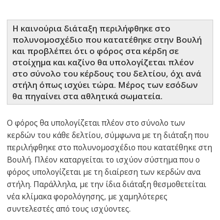
Η καινούρια διάταξη περιλήφθηκε στο
πολυνομοσχέδιο που κατατέθηκε στην Βουλή
και προβλέπει ότι ο φόρος στα κέρδη σε
στοίχημα και καζίνο θα υπολογίζεται πλέον
στο σύνολο του κέρδους του δελτίου, όχι ανά
στήλη όπως ισχύει τώρα. Μέρος των εσόδων
θα πηγαίνει στα αθλητικά σωματεία.
Ο φόρος θα υπολογίζεται πλέον στο σύνολο των
κερδών του κάθε δελτίου, σύμφωνα με τη διάταξη που
περιλήφθηκε στο πολυνομοσχέδιο που κατατέθηκε στη
Βουλή. Πλέον καταργείται το ισχύον σύστημα που ο
φόρος υπολογίζεται με τη διαίρεση των κερδών ανα
στήλη. Παράλληλα, με την ίδια διάταξη θεσμοθετείται
νέα κλίμακα φορολόγησης, με χαμηλότερες
συντελεστές από τους ισχύοντες.