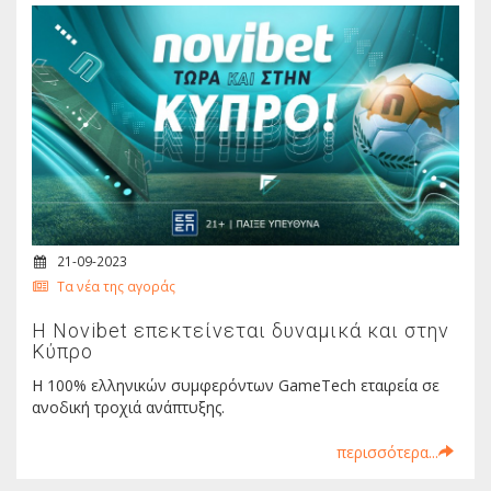
21-09-2023
Τα νέα της αγοράς
H Novibet επεκτείνεται δυναμικά και στην
Κύπρο
Η 100% ελληνικών συμφερόντων GameTech εταιρεία σε
ανοδική τροχιά ανάπτυξης.
περισσότερα...