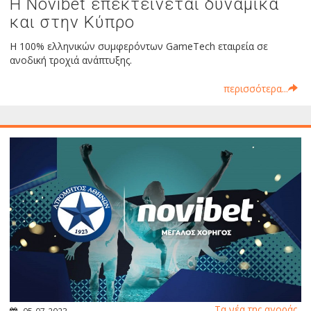
H Novibet επεκτείνεται δυναμικά
και στην Κύπρο
Η 100% ελληνικών συμφερόντων GameTech εταιρεία σε
ανοδική τροχιά ανάπτυξης.
περισσότερα...
Τα νέα της αγοράς