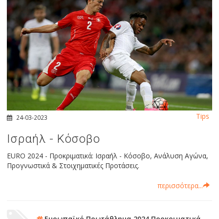
Tips
24-03-2023
Ισραήλ - Κόσοβο
EURO 2024 - Προκριματικά: Ισραήλ - Κόσοβο, Ανάλυση Αγώνα,
Προγνωστικά & Στοιχηματικές Προτάσεις.
περισσότερα...
Ευρωπαϊκό Πρωτάθλημα 2024 Προκριματικά