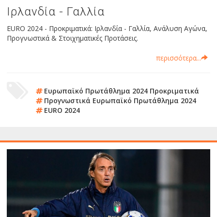
Ιρλανδία - Γαλλία
EURO 2024 - Προκριματικά: Ιρλανδία - Γαλλία, Ανάλυση Αγώνα,
Προγνωστικά & Στοιχηματικές Προτάσεις.
περισσότερα...
Ευρωπαϊκό Πρωτάθλημα 2024 Προκριματικά
Προγνωστικά Ευρωπαϊκό Πρωτάθλημα 2024
EURO 2024