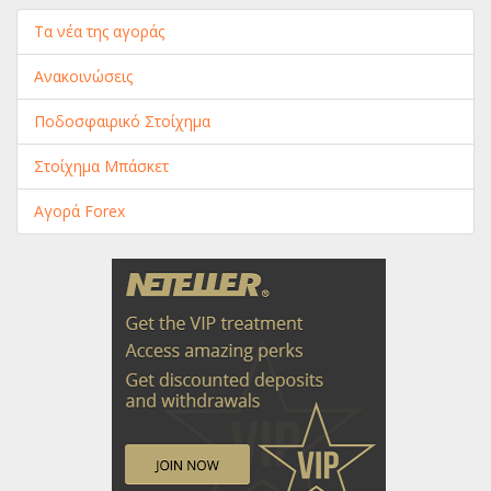
Τα νέα της αγοράς
Ανακοινώσεις
Ποδοσφαιρικό Στοίχημα
Στοίχημα Μπάσκετ
Αγορά Forex