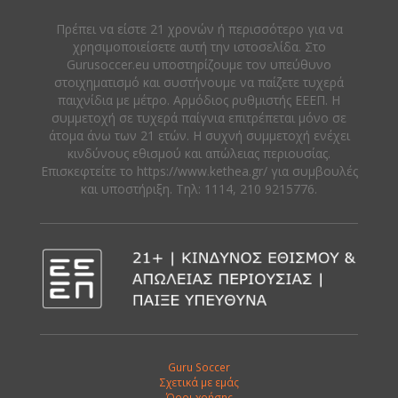
Πρέπει να είστε 21 χρονών ή περισσότερο για να
χρησιμοποιείσετε αυτή την ιστοσελίδα. Στο
Gurusoccer.eu υποστηρίζουμε τον υπεύθυνο
στοιχηματισμό και συστήνουμε να παίζετε τυχερά
παιχνίδια με μέτρο. Αρμόδιος ρυθμιστής ΕΕΕΠ. Η
συμμετοχή σε τυχερά παίγνια επιτρέπεται μόνο σε
άτομα άνω των 21 ετών. Η συχνή συμμετοχή ενέχει
κινδύνους εθισμού και απώλειας περιουσίας.
Eπισκεφτείτε το https://www.kethea.gr/ για συμβουλές
και υποστήριξη. Tηλ: 1114, 210 9215776.
Guru Soccer
Σχετικά με εμάς
Όροι χρήσης