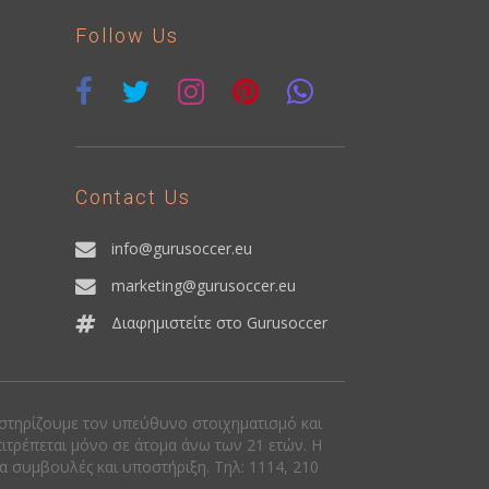
Follow Us
Contact Us
info@gurusoccer.eu
marketing@gurusoccer.eu
Διαφημιστείτε στο Gurusoccer
οστηρίζουμε τον υπεύθυνο στοιχηματισμό και
πιτρέπεται μόνο σε άτομα άνω των 21 ετών. Η
ια συμβουλές και υποστήριξη. Tηλ: 1114, 210