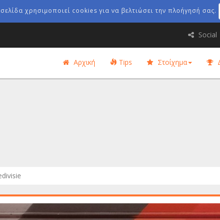
οσελίδα χρησιμοποιεί cookies για να βελτιώσει την πλοήγησή σας.
Social
Αρχική
Tips
Στοίχημα
Δ
divisie