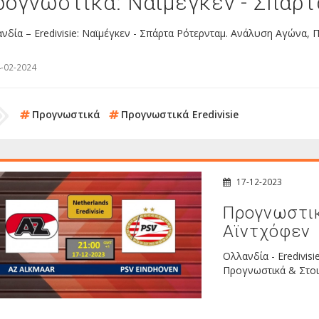
ρογνωστικά: Ναϊμέγκεν - Σπάρ
νδία – Eredivisie: Ναϊμέγκεν - Σπάρτα Ρότερνταμ. Ανάλυση Αγώνα, 
-02-2024
Προγνωστικά
Προγνωστικά Eredivisie
17-12-2023
Προγνωστικ
Αϊντχόφεν
Ολλανδία - Eredivis
Προγνωστικά & Στοι