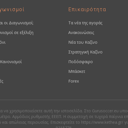
γωνισμοί
Επικαιρότητα
ναι οι Διαγωνισμοί;
Τα νέα της αγοράς
νισμοί σε εξέλιξη
Ανακοινώσεις
όνι
Νέα του Καζίνο
Στρατηγική Καζίνο
Κανονισμοί
Ποδόσφαιρο
Μπάσκετ
ές
Forex
ια να χρησιμοποιείσετε αυτή την ιστοσελίδα. Στο Gurusoccer.eu υπ
μέτρο. Αρμόδιος ρυθμιστής ΕΕΕΠ. Η συμμετοχή σε τυχερά παίγνια ε
αι απώλειας περιουσίας. Eπισκεφτείτε το https://www.kethea.gr/ γ
9215776.