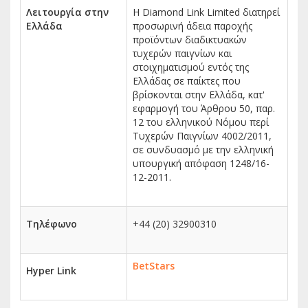
Λειτουργία στην
Η Diamond Link Limited διατηρεί
Ελλάδα
προσωρινή άδεια παροχής
προϊόντων διαδικτυακών
τυχερών παιγνίων και
στοιχηματισμού εντός της
Ελλάδας σε παίκτες που
βρίσκονται στην Ελλάδα, κατ'
εφαρμογή του Άρθρου 50, παρ.
12 του ελληνικού Νόμου περί
Τυχερών Παιγνίων 4002/2011,
σε συνδυασμό με την ελληνική
υπουργική απόφαση 1248/16-
12-2011.
Τηλέφωνο
+44 (20) 32900310
BetStars
Hyper Link