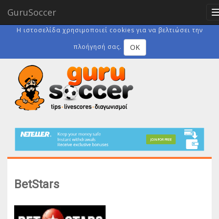
GuruSoccer
Η ιστοσελίδα χρησιμοποιεί cookies για να βελτιώσει την
OK
πλοήγησή σας.
BetStars