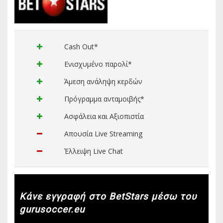
Cash Out*
Ενισχυμένο παρολί*
Άμεση ανάληψη κερδών
Πρόγραμμα ανταμοιβής*
Ασφάλεια και Αξιοπιστία
Απουσία Live Streaming
Έλλειψη Live Chat
Κάνε εγγραφή στο BetStars μέσω του
gurusoccer.eu