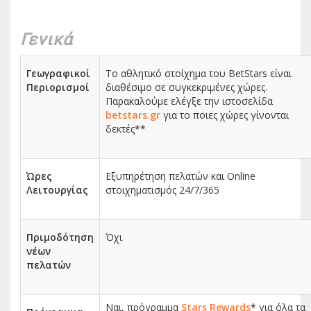
Γενικά
Γεωγραφικοί
Το αθλητικό στοίχημα του BetStars είναι
Περιορισμοί
διαθέσιμο σε συγκεκριμένες χώρες.
Παρακαλούμε ελέγξε την ιστοσελίδα
betstars.gr
για το ποιες χώρες γίνονται
δεκτές**
Ώρες
Εξυπηρέτηση πελατών και Online
Λειτουργίας
στοιχηματισμός 24/7/365
Πριμοδότηση
Όχι
νέων
πελατών
Ναι, πρόγραμμα
Stars Rewards
*
για όλα τα