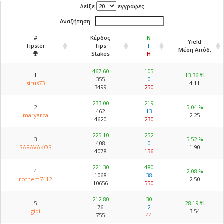
Δείξε
εγγραφές
Αναζήτηση:
#
Κέρδος
Ν
Yield
Tipster
Tips
Ι
Μέση Απόδ.
Stakes
Η
467.60
105
1
13.36 %
355
0
sirus73
4.11
3499
250
233.00
219
2
5.04 %
462
13
maryarca
2.25
4620
230
225.10
252
3
5.52 %
408
0
SARAVAKOS
1.90
4078
156
221.30
480
4
2.08 %
1068
38
rotnem7412
2.50
10656
550
212.80
30
5
28.19 %
76
2
gidi
3.54
755
44