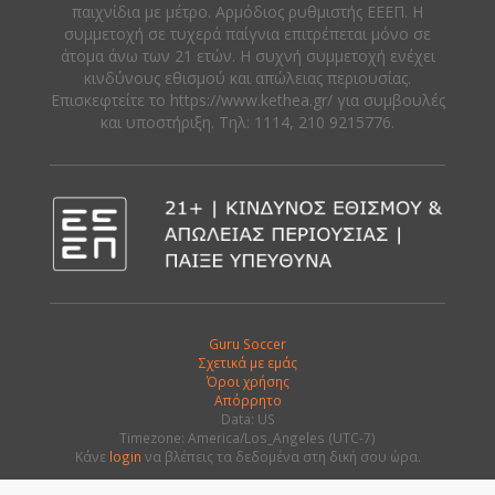
παιχνίδια με μέτρο. Αρμόδιος ρυθμιστής ΕΕΕΠ. Η
συμμετοχή σε τυχερά παίγνια επιτρέπεται μόνο σε
άτομα άνω των 21 ετών. Η συχνή συμμετοχή ενέχει
κινδύνους εθισμού και απώλειας περιουσίας.
Eπισκεφτείτε το https://www.kethea.gr/ για συμβουλές
και υποστήριξη. Tηλ: 1114, 210 9215776.
Guru Soccer
Σχετικά με εμάς
Όροι χρήσης
Απόρρητο
Data: US
Timezone: America/Los_Angeles (UTC-7)
Κάνε
login
να βλέπεις τα δεδομένα στη δική σου ώρα.