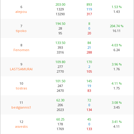
203.00
893
6
1.53 %
1329
119
alepou
1.43
13290
317
194.50
8
7
204.74 %
28
0
tipoko
16.11
95
20
133.50
84
8
4.03 %
393
21
Fenomen
6.24
3316
288
109.80
170
9
3.96 %
277
2
LASTSAMURAI
1.76
2770
105
101.50
145
10
4.11 %
247
19
tostras
1.75
2470
83
62.30
72
11
3.08 %
206
0
bestgiannis1
3.45
2023
134
60.25
45
12
3.41 %
178
0
asvestis
4.11
1769
133