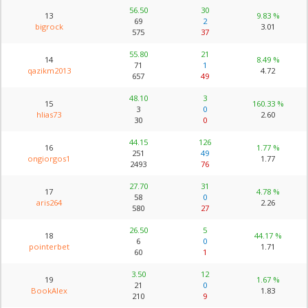
56.50
30
13
9.83 %
69
2
bigrock
3.01
575
37
55.80
21
14
8.49 %
71
1
qazikm2013
4.72
657
49
48.10
3
15
160.33 %
3
0
hlias73
2.60
30
0
44.15
126
16
1.77 %
251
49
ongiorgos1
1.77
2493
76
27.70
31
17
4.78 %
58
0
aris264
2.26
580
27
26.50
5
18
44.17 %
6
0
pointerbet
1.71
60
1
3.50
12
19
1.67 %
21
0
BookAlex
1.83
210
9