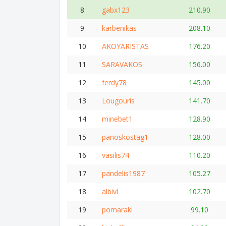
8
gabx123
210.90
9
karbenikas
208.10
10
AKOYARISTAS
176.20
11
SARAVAKOS
156.00
12
ferdy78
145.00
13
Lougouris
141.70
14
minebet1
128.90
15
panoskostag1
128.00
16
vasilis74
110.20
17
pandelis1987
105.27
18
albivl
102.70
19
pomaraki
99.10