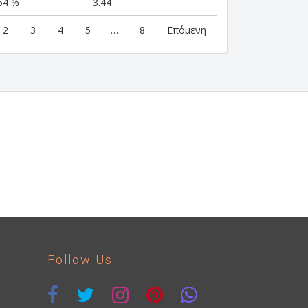
54 %
3.44
2
3
4
5
…
8
Επόμενη
Follow Us