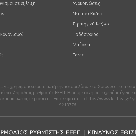
νισμοί σε εξέλιξη
Ανακοινώσεις
όνι
Νέα του Καζίνο
Στρατηγική Καζίνο
Κανονισμοί
Ποδόσφαιρο
Μπάσκετ
ές
Forex
ια να χρησιμοποιείσετε αυτή την ιστοσελίδα. Στο Gurusoccer.eu υπ
μέτρο. Αρμόδιος ρυθμιστής ΕΕΕΠ. Η συμμετοχή σε τυχερά παίγνια ε
αι απώλειας περιουσίας. Eπισκεφτείτε το https://www.kethea.gr/ γ
9215776.