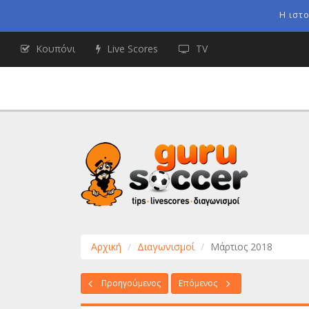
Η ιστ
Κουπόνι
Live Scores
TV
Αρχική
Διαγωνισμοί
Μάρτιος 2018
Προηγούμενος
Επόμενος