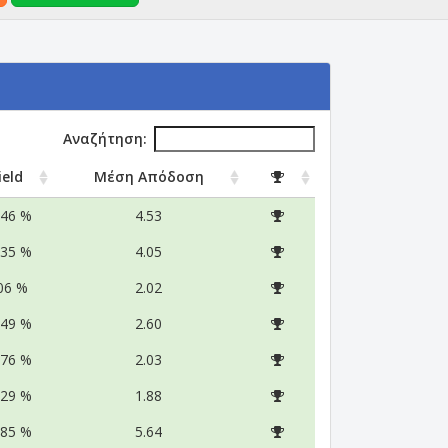
Αναζήτηση:
ield
Μέση Απόδοση
.46 %
4.53
.35 %
4.05
06 %
2.02
.49 %
2.60
.76 %
2.03
.29 %
1.88
.85 %
5.64