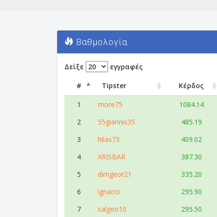
Βαθμολογία
Δείξε
εγγραφές
#
Tipster
Κέρδος
1
more75
1084.14
2
55giannis35
485.19
3
hlias73
409.02
4
XRISBAR
387.30
5
dimgeor21
335.20
6
ignacio
295.90
7
salgeo10
295.50