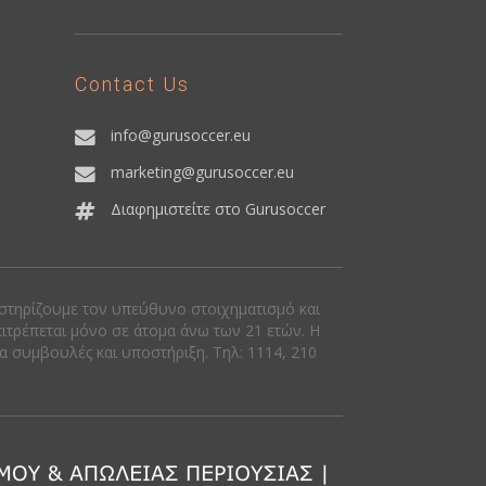
Contact Us
info@gurusoccer.eu
marketing@gurusoccer.eu
Διαφημιστείτε στο Gurusoccer
οστηρίζουμε τον υπεύθυνο στοιχηματισμό και
πιτρέπεται μόνο σε άτομα άνω των 21 ετών. Η
ια συμβουλές και υποστήριξη. Tηλ: 1114, 210