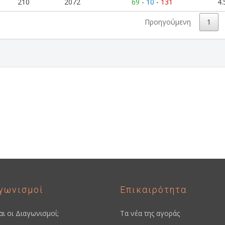
210
2072
69
-
10
-
131
4.
Προηγούμενη
1
η
γωνισμοί
Επικαιρότητα
ναι οι Διαγωνισμοί;
Τα νέα της αγοράς