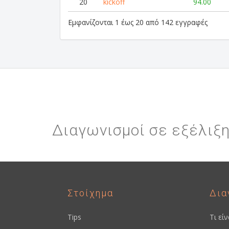
20
kickoff
94.00
Εμφανίζονται 1 έως 20 από 142 εγγραφές
Διαγωνισμοί σε εξέλιξ
Στοίχημα
Δια
Tips
Τι εί