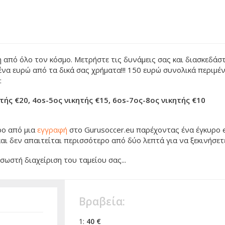
 από όλο τον κόσμο. Μετρήστε τις δυνάμεις σας και διασκεδάσ
ένα ευρώ από τα δικά σας χρήματα!!! 150 ευρώ συνολικά περιμέν
:
ητής €20, 4os-5ος νικητής €15, 6os-7ος-8ος νικητής €10
ρο από μια
εγγραφή
στο Gurusoccer.eu παρέχοντας ένα έγκυρο e
αι δεν απαιτείται περισσότερο από δύο λεπτά για να ξεκινήσετ
ωστή διαχείριση του ταμείου σας...
Βραβεία:
1:
40 €