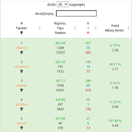
Δείξε
εγγραφές
Αναζήτηση:
#
Κέρδος
Ν
Yield
Tipster
Tips
Ι
Μέση Απόδ.
Stakes
Η
1
852.04
667
6.79 %
hlias73
1288
56
2.36
12553
565
2
663.20
106
34.51 %
dimitris1
195
16
2.71
1922
73
3
567.17
586
5.19 %
asenlv
1094
89
1.99
10921
419
4
420.80
90
17.22 %
achillio
247
1
3.46
2443
156
5
407.84
21
107.89 %
Strom
40
6
4.48
378
13