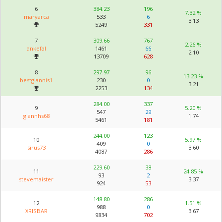
6
384.23
196
7.32 %
maryarca
533
6
3.13
5249
331
7
309.66
767
2.26 %
ankefal
1461
66
2.10
13709
628
8
297.97
96
13.23 %
bestgiannis1
230
0
3.21
2253
134
284.00
337
9
5.20 %
547
29
giannhs68
1.74
5461
181
244.00
123
10
5.97 %
409
0
sirus73
3.60
4087
286
229.60
38
11
24.85 %
93
2
stevemaister
3.37
924
53
148.80
286
12
1.51 %
988
0
XRISBAR
3.67
9834
702