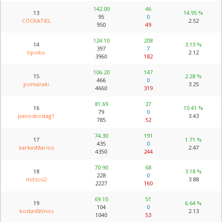
142.00
46
13
14.95 %
95
0
COCKATIEL
2.52
950
49
124.10
208
14
3.13 %
397
7
tipoko
2.12
3960
182
106.20
147
15
2.28 %
466
0
pomaraki
3.25
4660
319
81.69
27
16
10.41 %
79
0
panoskostag1
3.43
785
52
74.30
191
17
1.71 %
435
0
karkasMarios
2.47
4350
244
70.90
68
18
3.18 %
228
0
mitsos2
3.88
2227
160
69.10
51
19
6.64 %
104
0
kostasNtinos
2.13
1040
53