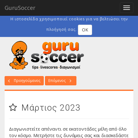
GuruSoccer
Toggl
navig
Η ιστοσελίδα χρησιμοποιεί cookies για να βελτιώσει την
OK
πλοήγησή σας.
Προηγούμενος
Επόμενος
Μάρτιος 2023
Διαγωνιστείτε απέναντι σε εκατοντάδες μέλη από όλο
τον κόσμο. Μετρήστε τις δυνάμεις σας και διασκεδάστε