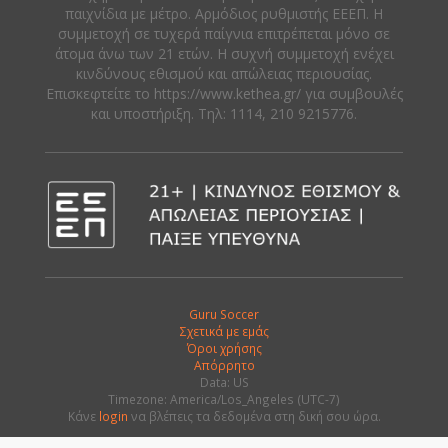
παιχνίδια με μέτρο. Αρμόδιος ρυθμιστής ΕΕΕΠ. Η
συμμετοχή σε τυχερά παίγνια επιτρέπεται μόνο σε
άτομα άνω των 21 ετών. Η συχνή συμμετοχή ενέχει
κινδύνους εθισμού και απώλειας περιουσίας.
Eπισκεφτείτε το https://www.kethea.gr/ για συμβουλές
και υποστήριξη. Tηλ: 1114, 210 9215776.
Guru Soccer
Σχετικά με εμάς
Όροι χρήσης
Απόρρητο
Data: US
Timezone: America/Los_Angeles (UTC-7)
Κάνε
login
να βλέπεις τα δεδομένα στη δική σου ώρα.