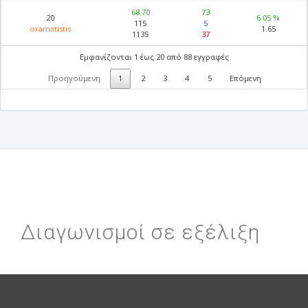
68.70
73
20
6.05 %
115
5
oramatistis
1.65
1135
37
Εμφανίζονται 1 έως 20 από 88 εγγραφές
Προηγούμενη
1
2
3
4
5
Επόμενη
Διαγωνισμοί σε εξέλιξη