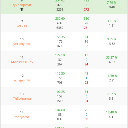
8
254.02
192
7.79 %
tyxeropoyli
470
6
9.48
3259
272
230.60
350
9
3.61 %
639
28
tostras
1.91
6389
261
158.35
64
10
9.35 %
173
16
yeronymo
3.32
1693
93
122.10
13
11
33.27 %
37
0
Monsters1975
4.02
367
24
116.50
48
12
16.50 %
72
1
sotagon14
2.21
706
23
107.25
64
13
7.07 %
158
0
Th3ohonda
3.61
1516
94
104.60
25
14
12.48 %
85
0
maryarca
4.11
838
60