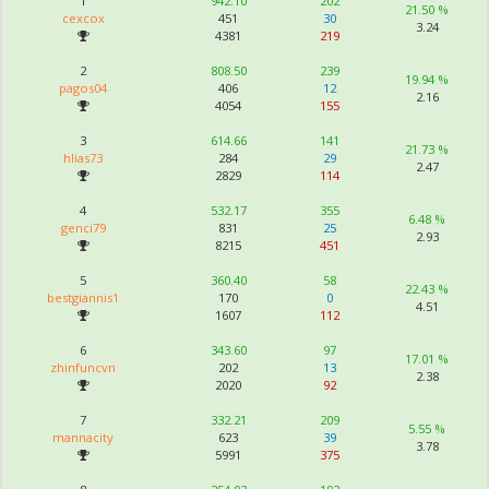
1
942.10
202
21.50 %
cexcox
451
30
3.24
4381
219
2
808.50
239
19.94 %
pagos04
406
12
2.16
4054
155
3
614.66
141
21.73 %
hlias73
284
29
2.47
2829
114
4
532.17
355
6.48 %
genci79
831
25
2.93
8215
451
5
360.40
58
22.43 %
bestgiannis1
170
0
4.51
1607
112
6
343.60
97
17.01 %
zhinfuncvn
202
13
2.38
2020
92
7
332.21
209
5.55 %
mannacity
623
39
3.78
5991
375