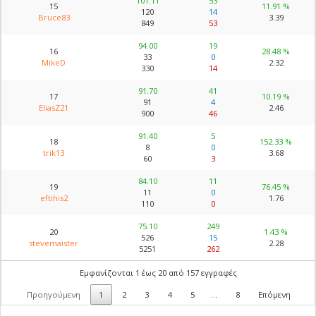
101.11
53
15
11.91 %
120
14
Bruce83
3.39
849
53
94.00
19
16
28.48 %
33
0
MikeD
2.32
330
14
91.70
41
17
10.19 %
91
4
EliasZ21
2.46
900
46
91.40
5
18
152.33 %
8
0
trik13
3.68
60
3
84.10
11
19
76.45 %
11
0
eftihis2
1.76
110
0
75.10
249
20
1.43 %
526
15
stevemaister
2.28
5251
262
Εμφανίζονται 1 έως 20 από 157 εγγραφές
Προηγούμενη
1
2
3
4
5
…
8
Επόμενη