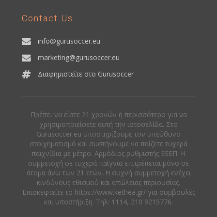
Contact Us
info@gurusoccer.eu
marketing@gurusoccer.eu
Διαφημιστείτε στο Gurusoccer
Πρέπει να είστε 21 χρονών ή περισσότερο για να
χρησιμοποιείσετε αυτή την ιστοσελίδα. Στο
Gurusoccer.eu υποστηρίζουμε τον υπεύθυνο
στοιχηματισμό και συστήνουμε να παίζετε τυχερά
παιχνίδια με μέτρο. Αρμόδιος ρυθμιστής ΕΕΕΠ. Η
συμμετοχή σε τυχερά παίγνια επιτρέπεται μόνο σε
άτομα άνω των 21 ετών. Η συχνή συμμετοχή ενέχει
κινδύνους εθισμού και απώλειας περιουσίας.
Eπισκεφτείτε το https://www.kethea.gr/ για συμβουλές
και υποστήριξη. Tηλ: 1114, 210 9215776.