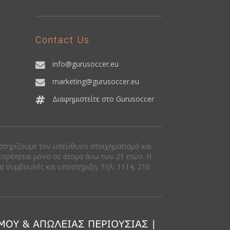
Contact Us
info@gurusoccer.eu
marketing@gurusoccer.eu
Διαφημιστείτε στο Gurusoccer
οστηρίζουμε τον υπεύθυνο στοιχηματισμό και
πιτρέπεται μόνο σε άτομα άνω των 21 ετών. Η
ια συμβουλές και υποστήριξη. Tηλ: 1114, 210