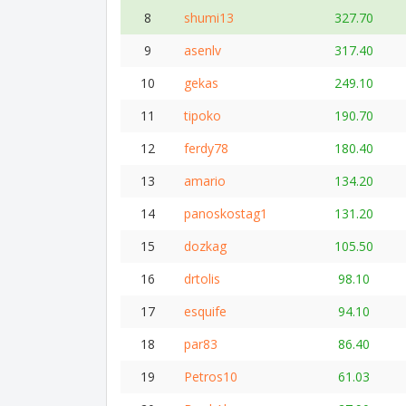
8
shumi13
327.70
9
asenlv
317.40
10
gekas
249.10
11
tipoko
190.70
12
ferdy78
180.40
13
amario
134.20
14
panoskostag1
131.20
15
dozkag
105.50
16
drtolis
98.10
17
esquife
94.10
18
par83
86.40
19
Petros10
61.03