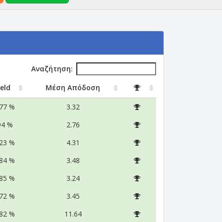
Αναζήτηση:
ield
Μέση Απόδοση
.77 %
3.32
94 %
2.76
.23 %
4.31
.84 %
3.48
.85 %
3.24
.72 %
3.45
.82 %
11.64