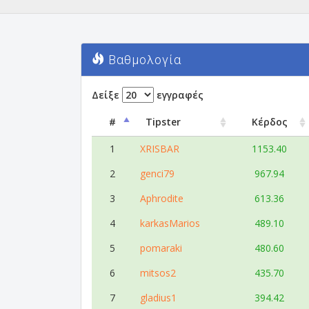
Βαθμολογία
Δείξε
εγγραφές
#
Tipster
Κέρδος
1
XRISBAR
1153.40
2
genci79
967.94
3
Aphrodite
613.36
4
karkasMarios
489.10
5
pomaraki
480.60
6
mitsos2
435.70
7
gladius1
394.42