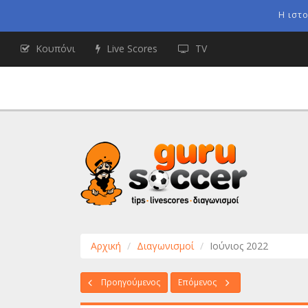
Η ιστ
Κουπόνι
Live Scores
TV
Αρχική
Διαγωνισμοί
Ιούνιος 2022
Προηγούμενος
Επόμενος