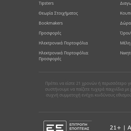
Tipsters
Διαγω
Θεωρία Στοιχήματος
Κουπ
Bookmakers
Δώρα
Προσφορές
Όροι/
Ηλεκτρονικά Πορτοφόλια
Μέλη
Ηλεκτρονικά Πορτοφόλια:
Νικητ
Προσφορές
Πρέπει να είστε 21 χρονών ή περισσότερο γ
συστήνουμε να παίζετε τυχερά παιχνίδια με 
συχνή συμμετοχή ενέχει κινδύνους εθισμού κ