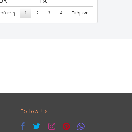
28 %
1.68
γούμενη
1
2
3
4
Επόμενη
Follow Us