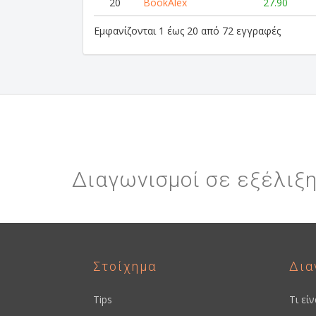
20
BookAlex
27.90
Εμφανίζονται 1 έως 20 από 72 εγγραφές
Διαγωνισμοί σε εξέλιξ
Στοίχημα
Δια
Tips
Τι εί