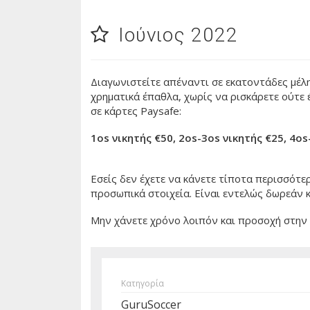
Ιούνιος 2022
Διαγωνιστείτε απέναντι σε εκατοντάδες μέλη
χρηματικά έπαθλα, χωρίς να ρισκάρετε ούτε 
σε κάρτες Paysafe:
1os νικητής €50, 2os-3os νικητής €25, 4os
Εσείς δεν έχετε να κάνετε τίποτα περισσότε
προσωπικά στοιχεία. Eίναι εντελώς δωρεάν κ
Mην χάνετε χρόνο λοιπόν και προσοχή στην σ
Κατηγορία
GuruSoccer