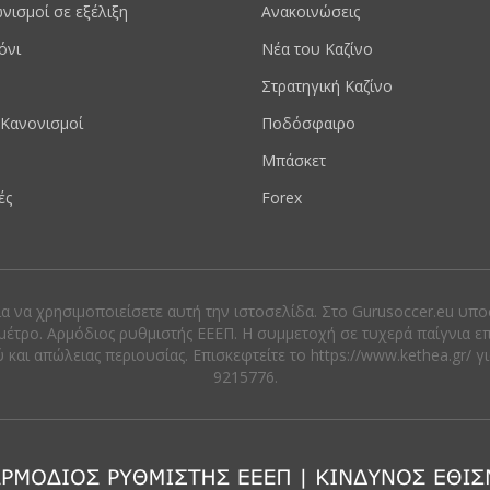
νισμοί σε εξέλιξη
Ανακοινώσεις
όνι
Νέα του Καζίνο
Στρατηγική Καζίνο
Κανονισμοί
Ποδόσφαιρο
Μπάσκετ
ές
Forex
ια να χρησιμοποιείσετε αυτή την ιστοσελίδα. Στο Gurusoccer.eu υπ
μέτρο. Αρμόδιος ρυθμιστής ΕΕΕΠ. Η συμμετοχή σε τυχερά παίγνια ε
αι απώλειας περιουσίας. Eπισκεφτείτε το https://www.kethea.gr/ γ
9215776.