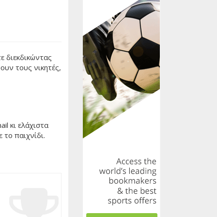
τε διεκδικώντας
ουν τους νικητές,
il κι ελάχιστα
ε το παιχνίδι.