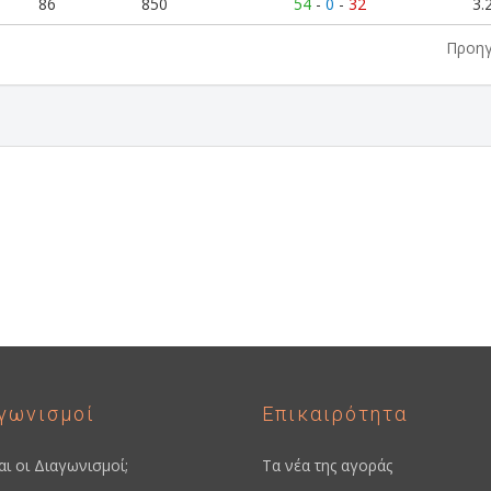
86
850
54
-
0
-
32
3.
Προη
η
γωνισμοί
Επικαιρότητα
ναι οι Διαγωνισμοί;
Τα νέα της αγοράς