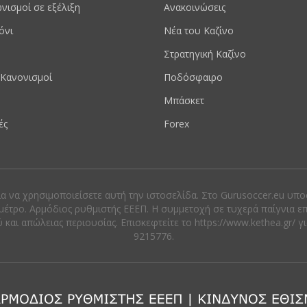
νισμοί σε εξέλιξη
Ανακοινώσεις
όνι
Νέα του Καζίνο
Στρατηγική Καζίνο
Κανονισμοί
Ποδόσφαιρο
Μπάσκετ
ές
Forex
ια να χρησιμοποιείσετε αυτή την ιστοσελίδα. Στο Gurusoccer.eu υπ
μέτρο. Αρμόδιος ρυθμιστής ΕΕΕΠ. Η συμμετοχή σε τυχερά παίγνια ε
αι απώλειας περιουσίας. Eπισκεφτείτε το https://www.kethea.gr/ γ
9215776.