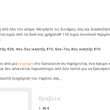
 από όλο τον κόσμο. Μετρήστε τις δυνάμεις σας και διασκεδάσ
ένα ευρώ από τα δικά σας χρήματα!!! 150 ευρώ συνολικά περιμέν
:
ητής €20, 4os-5ος νικητής €15, 6os-7ος-8ος νικητής €10
ρο από μια
εγγραφή
στο Gurusoccer.eu παρέχοντας ένα έγκυρο e
αι δεν απαιτείται περισσότερο από δύο λεπτά για να ξεκινήσετ
ωστή διαχείριση του ταμείου σας...
Βραβεία:
1:
40 €