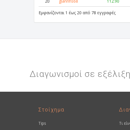
20
giannhs68
112.90
Εμφανίζονται 1 έως 20 από 78 εγγραφές
Διαγωνισμοί σε εξέλιξ
Στοίχημα
Δια
Tips
Τι εί