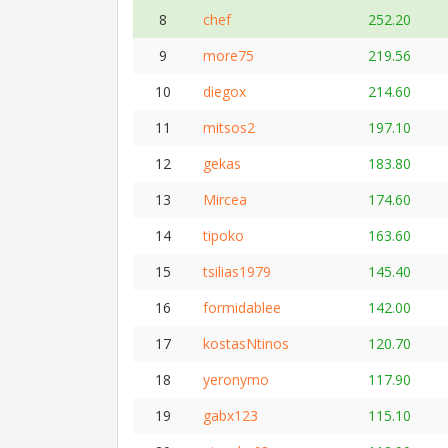
8
chef
252.20
9
more75
219.56
10
diegox
214.60
11
mitsos2
197.10
12
gekas
183.80
13
Mircea
174.60
14
tipoko
163.60
15
tsilias1979
145.40
16
formidablee
142.00
17
kostasNtinos
120.70
18
yeronymo
117.90
19
gabx123
115.10