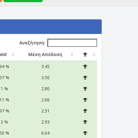
Αναζήτηση:
ield
Μέση Απόδοση
.94 %
3.45
.57 %
3.50
11 %
2.80
.11 %
2.66
.97 %
2.51
12 %
2.93
.50 %
6.64