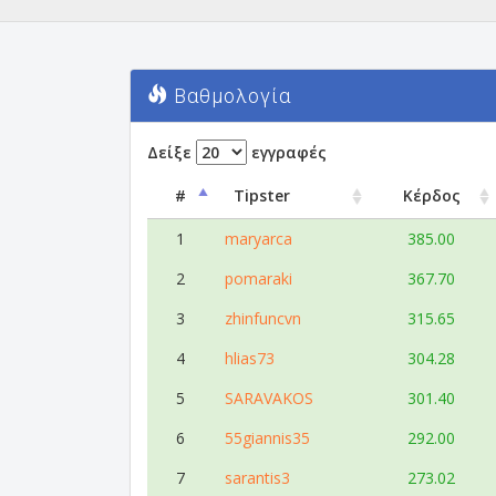
Βαθμολογία
Δείξε
εγγραφές
#
Tipster
Κέρδος
1
maryarca
385.00
2
pomaraki
367.70
3
zhinfuncvn
315.65
4
hlias73
304.28
5
SARAVAKOS
301.40
6
55giannis35
292.00
7
sarantis3
273.02