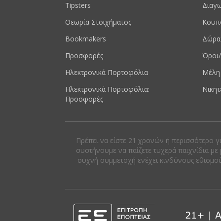
Tipsters
Διαγω
Θεωρία Στοιχήματος
Κουπ
Bookmakers
Δώρα
Προσφορές
Όροι/
Ηλεκτρονικά Πορτοφόλια
Μέλη
Ηλεκτρονικά Πορτοφόλια:
Νικητ
Προσφορές
Πρέπει να είστε 21 χρονών ή περισσότερο γ
συστήνουμε να παίζετε τυχερά παιχνίδια με 
συχνή συμμετοχή ενέχει κινδύνους εθισμού κ