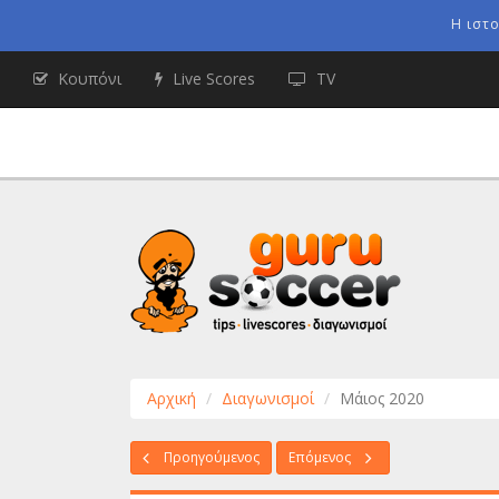
Η ιστ
Κουπόνι
Live Scores
TV
Αρχική
Διαγωνισμοί
Μάιος 2020
Προηγούμενος
Επόμενος