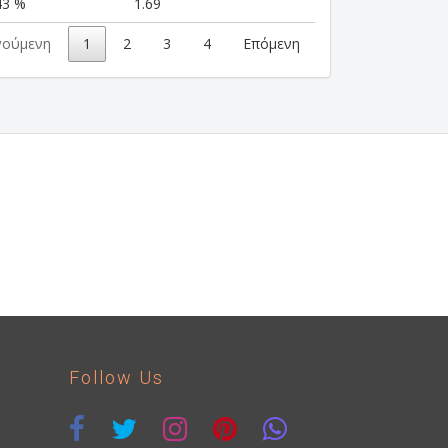
43 %
1.69
γούμενη
1
2
3
4
Επόμενη
Follow Us