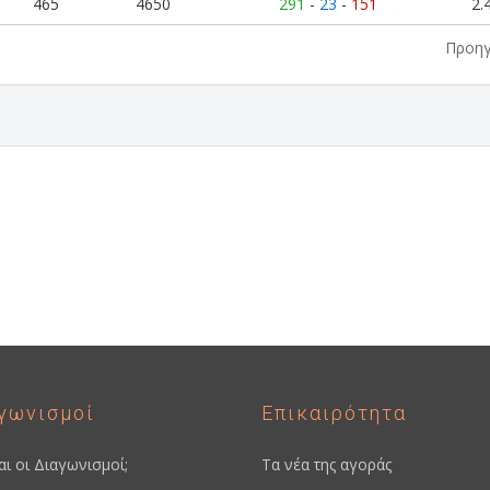
465
4650
291
-
23
-
151
2.
Προη
η
γωνισμοί
Επικαιρότητα
ναι οι Διαγωνισμοί;
Τα νέα της αγοράς