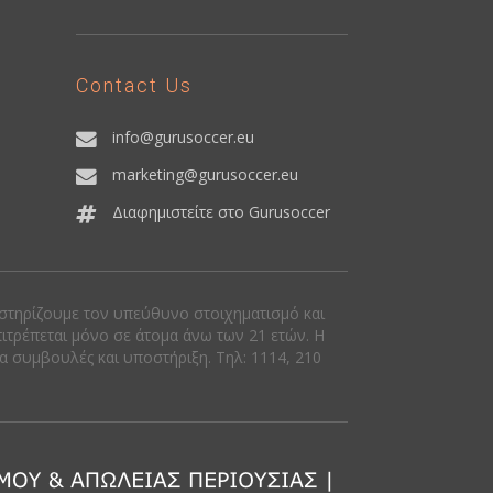
Contact Us
info@gurusoccer.eu
marketing@gurusoccer.eu
Διαφημιστείτε στο Gurusoccer
οστηρίζουμε τον υπεύθυνο στοιχηματισμό και
πιτρέπεται μόνο σε άτομα άνω των 21 ετών. Η
ια συμβουλές και υποστήριξη. Tηλ: 1114, 210