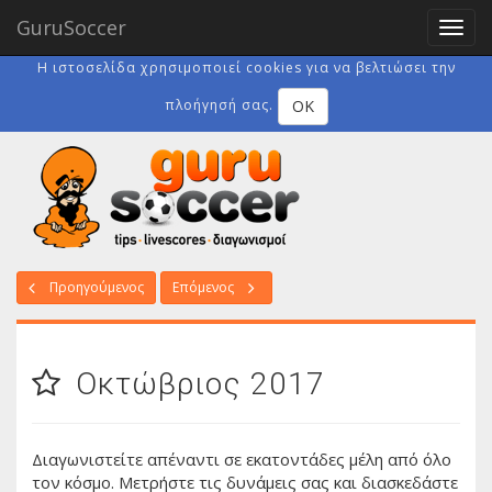
GuruSoccer
Toggl
navig
Η ιστοσελίδα χρησιμοποιεί cookies για να βελτιώσει την
OK
πλοήγησή σας.
Προηγούμενος
Επόμενος
Οκτώβριος 2017
Διαγωνιστείτε απέναντι σε εκατοντάδες μέλη από όλο
τον κόσμο. Μετρήστε τις δυνάμεις σας και διασκεδάστε