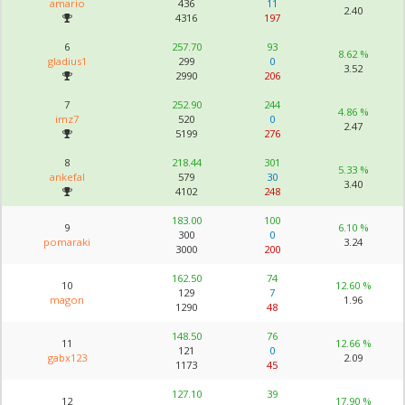
amario
436
11
2.40
4316
197
6
257.70
93
8.62 %
gladius1
299
0
3.52
2990
206
7
252.90
244
4.86 %
imz7
520
0
2.47
5199
276
8
218.44
301
5.33 %
ankefal
579
30
3.40
4102
248
183.00
100
9
6.10 %
300
0
pomaraki
3.24
3000
200
162.50
74
10
12.60 %
129
7
magon
1.96
1290
48
148.50
76
11
12.66 %
121
0
gabx123
2.09
1173
45
127.10
39
12
17.90 %