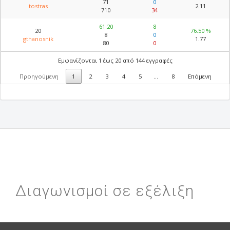
71
0
tostras
2.11
710
34
61.20
8
20
76.50 %
8
0
gthanosnik
1.77
80
0
Εμφανίζονται 1 έως 20 από 144 εγγραφές
Προηγούμενη
1
2
3
4
5
…
8
Επόμενη
Διαγωνισμοί σε εξέλιξη