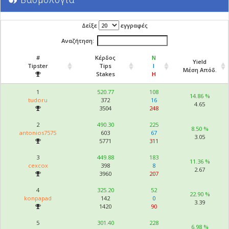
Δείξε
εγγραφές
Αναζήτηση:
#
Κέρδος
Ν
Yield
Tipster
Tips
Ι
Μέση Απόδ.
Stakes
Η
1
520.77
108
14.86 %
tudoru
372
16
4.65
3504
248
2
490.30
225
8.50 %
antonios7575
603
67
3.05
5771
311
3
449.88
183
11.36 %
cexcox
398
8
2.67
3960
207
4
325.20
52
22.90 %
konpapad
142
0
3.39
1420
90
5
301.40
228
6.98 %