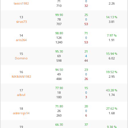
71
0
tasos1982
2.26
710
32
99.90
25
13
14.13 %
78
0
sirus73
3.81
707
53
98.80
71
14
7.97 %
124
0
aris264
1.91
1240
53
95.30
21
15
15.94 %
69
4
Domino
6.02
598
44
94.50
23
16
19.52 %
49
0
NIKMAN1982
2.95
484
26
77.90
15
17
43.28 %
18
0
albivl
1.74
180
3
71.80
20
18
27.62 %
26
0
asteropi14
1.68
260
6
66.30
37
19
9.34 %