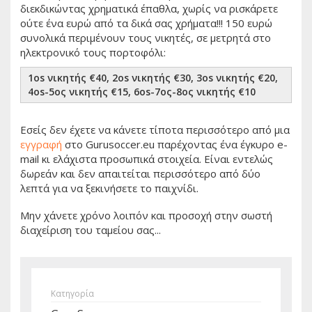
διεκδικώντας χρηματικά έπαθλα, χωρίς να ρισκάρετε
ούτε ένα ευρώ από τα δικά σας χρήματα!!! 150 ευρώ
συνολικά περιμένουν τους νικητές, σε μετρητά στο
ηλεκτρονικό τους πορτοφόλι:
1os νικητής €40, 2os νικητής €30, 3os νικητής €20,
4os-5ος νικητής €15, 6os-7ος-8ος νικητής €10
Εσείς δεν έχετε να κάνετε τίποτα περισσότερο από μια
εγγραφή
στο Gurusoccer.eu παρέχοντας ένα έγκυρο e-
mail κι ελάχιστα προσωπικά στοιχεία. Eίναι εντελώς
δωρεάν και δεν απαιτείται περισσότερο από δύο
λεπτά για να ξεκινήσετε το παιχνίδι.
Mην χάνετε χρόνο λοιπόν και προσοχή στην σωστή
διαχείριση του ταμείου σας...
Κατηγορία