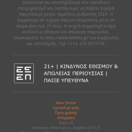
Gurusoccer.eu υποστηρίζουμε τον υπεύθυνο
στοιχηματισμό και συστήνουμε να παίζετε τυχερά
παιχνίδια με μέτρο. Αρμόδιος ρυθμιστής ΕΕΕΠ. Η
συμμετοχή σε τυχερά παίγνια επιτρέπεται μόνο σε
άτομα άνω των 21 ετών. Η συχνή συμμετοχή ενέχει
κινδύνους εθισμού και απώλειας περιουσίας.
Eπισκεφτείτε το https://www.kethea.gr/ για συμβουλές
και υποστήριξη. Tηλ: 1114, 210 9215776.
Guru Soccer
Σχετικά με εμάς
Όροι χρήσης
Απόρρητο
Data: US
Timezone: America/Los_Angeles (UTC-7)