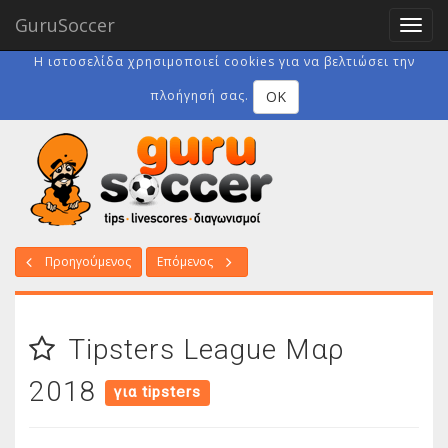
GuruSoccer
Toggl
navig
Η ιστοσελίδα χρησιμοποιεί cookies για να βελτιώσει την
OK
πλοήγησή σας.
Προηγούμενος
Επόμενος
Tipsters League Μαρ
2018
για tipsters