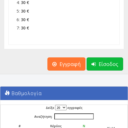
4:
30 €
5:
30 €
6:
30 €
7:
30 €
Εγγραφή
Είσοδος
Βαθμολογία
Δείξε
εγγραφές
Αναζήτηση:
#
Κέρδος
Ν