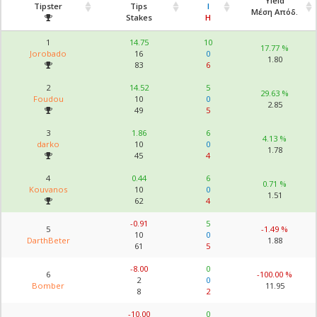
Yield
Tipster
Tips
Ι
Μέση Απόδ.
Stakes
Η
1
14.75
10
17.77 %
Jorobado
16
0
1.80
83
6
2
14.52
5
29.63 %
Foudou
10
0
2.85
49
5
3
1.86
6
4.13 %
darko
10
0
1.78
45
4
4
0.44
6
0.71 %
Kouvanos
10
0
1.51
62
4
-0.91
5
5
-1.49 %
10
0
DarthBeter
1.88
61
5
-8.00
0
6
-100.00 %
2
0
Bomber
11.95
8
2
-10.00
0