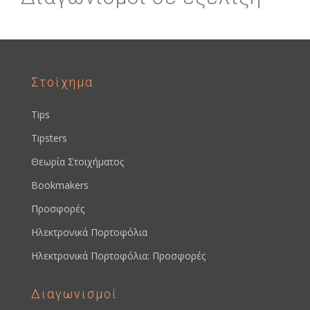
Στοίχημα
Tips
Tipsters
Θεωρία Στοιχήματος
Bookmakers
Προσφορές
Ηλεκτρονικά Πορτοφόλια
Ηλεκτρονικά Πορτοφόλια: Προσφορές
Διαγωνισμοί