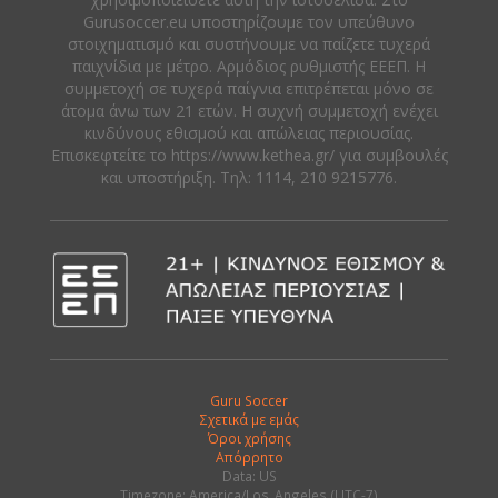
Gurusoccer.eu υποστηρίζουμε τον υπεύθυνο
στοιχηματισμό και συστήνουμε να παίζετε τυχερά
παιχνίδια με μέτρο. Αρμόδιος ρυθμιστής ΕΕΕΠ. Η
συμμετοχή σε τυχερά παίγνια επιτρέπεται μόνο σε
άτομα άνω των 21 ετών. Η συχνή συμμετοχή ενέχει
κινδύνους εθισμού και απώλειας περιουσίας.
Eπισκεφτείτε το https://www.kethea.gr/ για συμβουλές
και υποστήριξη. Tηλ: 1114, 210 9215776.
Guru Soccer
Σχετικά με εμάς
Όροι χρήσης
Απόρρητο
Data: US
Timezone: America/Los_Angeles (UTC-7)