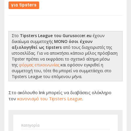
για tipsters
Στο
Tipsters League του Gurusoccer.eu
έχουν
δικαίωμα συμμετοχής
ΜΟΝΟ όσοι έχουν
αξιολογηθεί ως tipsters
από τους διαχειριστές της
ιστοσελίδας. Για να αποκτήσει κάποιο μέλος πρόσβαση
Tipster πρέπει να εκφράσει το σχετικό αίτημα μέσω
της
φόρμας επικοινωνίας
και εφόσον εγκριθεί η
συμμετοχή του, τότε θα μπορεί να συμμετάσχει στο
Tipsters League του επόμενου μήνα.
Στο ακόλουθο link μπορείς να διαβάσεις ολόκληρο
τον
κανονισμό του Tipsters League
.
Κατηγορία