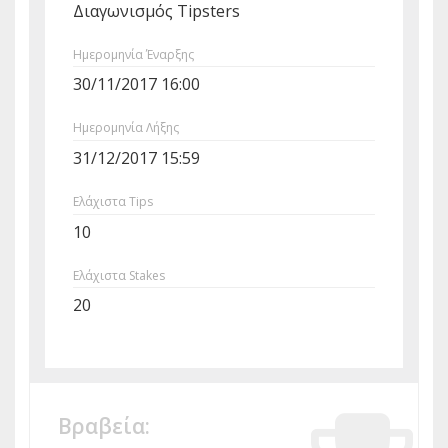
Διαγωνισμός Tipsters
Ημερομηνία Έναρξης
30/11/2017 16:00
Ημερομηνία Λήξης
31/12/2017 15:59
Ελάχιστα Tips
10
Ελάχιστα Stakes
20
Βραβεία: