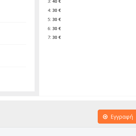
3:
40 €
4:
30 €
5:
30 €
6:
30 €
7:
30 €
Εγγραφή