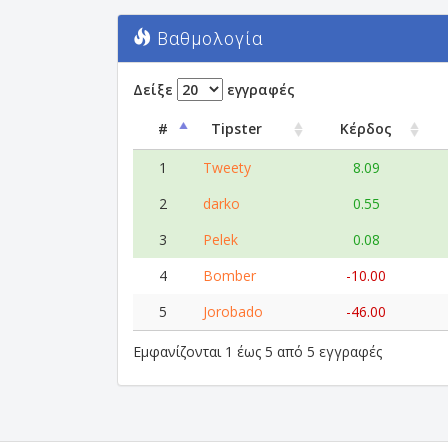
Βαθμολογία
Δείξε
εγγραφές
#
Tipster
Κέρδος
1
Tweety
8.09
2
darko
0.55
3
Pelek
0.08
4
Bomber
-10.00
5
Jorobado
-46.00
Εμφανίζονται 1 έως 5 από 5 εγγραφές