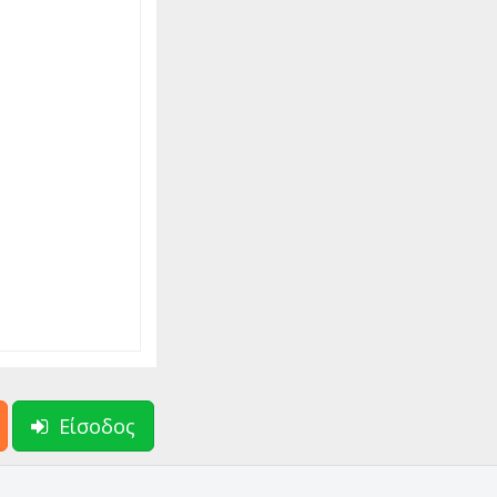
Είσοδος