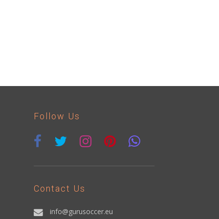
Follow Us
Contact Us
info@gurusoccer.eu