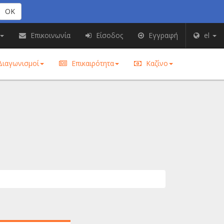
OK
Επικοινωνία
Είσοδος
Εγγραφή
el
ιαγωνισμοί
Επικαιρότητα
Καζίνο