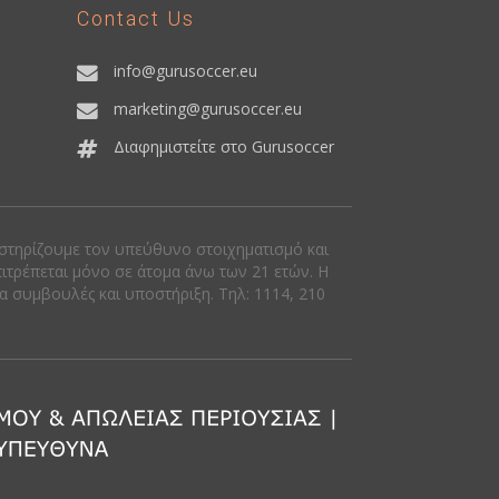
Contact Us
info@gurusoccer.eu
marketing@gurusoccer.eu
Διαφημιστείτε στο Gurusoccer
οστηρίζουμε τον υπεύθυνο στοιχηματισμό και
πιτρέπεται μόνο σε άτομα άνω των 21 ετών. Η
ια συμβουλές και υποστήριξη. Tηλ: 1114, 210