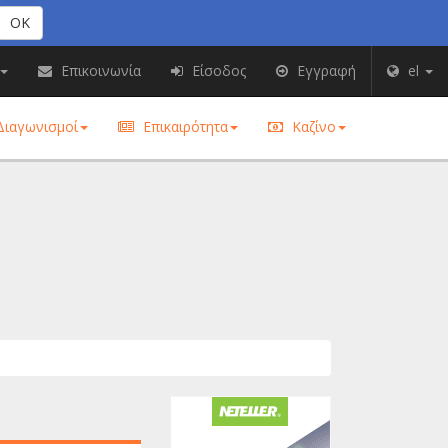
OK
Επικοινωνία
Είσοδος
Εγγραφή
el
ιαγωνισμοί
Επικαιρότητα
Καζίνο