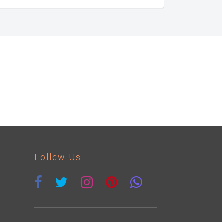
Follow Us