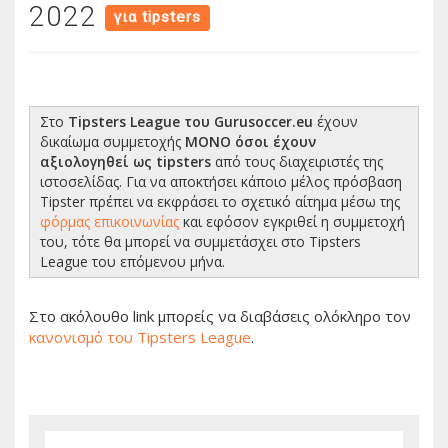
2022
για tipsters
Στο
Tipsters League του Gurusoccer.eu
έχουν
δικαίωμα συμμετοχής
ΜΟΝΟ όσοι έχουν
αξιολογηθεί ως tipsters
από τους διαχειριστές της
ιστοσελίδας. Για να αποκτήσει κάποιο μέλος πρόσβαση
Tipster πρέπει να εκφράσει το σχετικό αίτημα μέσω της
φόρμας επικοινωνίας
και εφόσον εγκριθεί η συμμετοχή
του, τότε θα μπορεί να συμμετάσχει στο Tipsters
League του επόμενου μήνα.
Στο ακόλουθο link μπορείς να διαβάσεις ολόκληρο τον
κανονισμό του Tipsters League
.