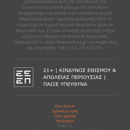
χρησιμοποιείσετε αυτή την ιστοσελίδα. Στο
Gurusoccer.eu υποστηρίζουμε τον υπεύθυνο
στοιχηματισμό και συστήνουμε να παίζετε τυχερά
παιχνίδια με μέτρο. Αρμόδιος ρυθμιστής ΕΕΕΠ. Η
συμμετοχή σε τυχερά παίγνια επιτρέπεται μόνο σε
άτομα άνω των 21 ετών. Η συχνή συμμετοχή ενέχει
κινδύνους εθισμού και απώλειας περιουσίας.
Eπισκεφτείτε το https://www.kethea.gr/ για συμβουλές
και υποστήριξη. Tηλ: 1114, 210 9215776.
Guru Soccer
Σχετικά με εμάς
Όροι χρήσης
Απόρρητο
Data: US