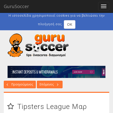
GuruSoccer
Toggl
navig
Η ιστοσελίδα χρησιμοποιεί cookies για να βελτιώσει την
OK
πλοήγησή σας.
Προηγούμενος
Επόμενος
Tipsters League Μαρ