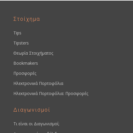
Στοίχημα
Tips
Tipsters
Θεωρία Στοιχήματος
Bookmakers
Προσφορές
Ηλεκτρονικά Πορτοφόλια
Ηλεκτρονικά Πορτοφόλια: Προσφορές
Διαγωνισμοί
Τι είναι οι Διαγωνισμοί;