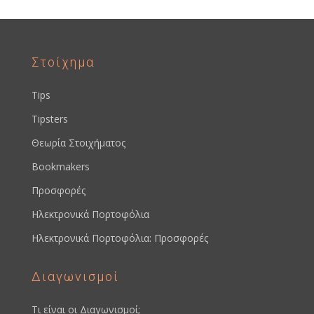
Στοίχημα
Tips
Tipsters
Θεωρία Στοιχήματος
Bookmakers
Προσφορές
Ηλεκτρονικά Πορτοφόλια
Ηλεκτρονικά Πορτοφόλια: Προσφορές
Διαγωνισμοί
Τι είναι οι Διαγωνισμοί;