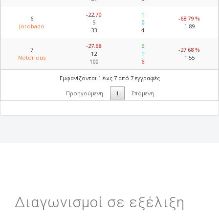
-22.70
1
6
-68.79 %
5
0
Jorobado
1.89
33
4
-27.68
5
7
-27.68 %
12
1
Notorious
1.55
100
6
Εμφανίζονται 1 έως 7 από 7 εγγραφές
Προηγούμενη
1
Επόμενη
Διαγωνισμοί σε εξέλιξη