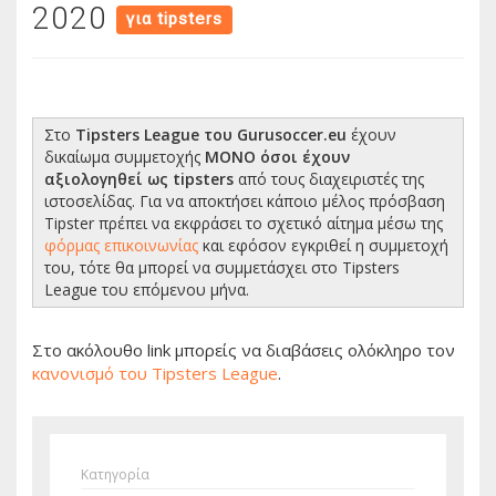
2020
για tipsters
Στο
Tipsters League του Gurusoccer.eu
έχουν
δικαίωμα συμμετοχής
ΜΟΝΟ όσοι έχουν
αξιολογηθεί ως tipsters
από τους διαχειριστές της
ιστοσελίδας. Για να αποκτήσει κάποιο μέλος πρόσβαση
Tipster πρέπει να εκφράσει το σχετικό αίτημα μέσω της
φόρμας επικοινωνίας
και εφόσον εγκριθεί η συμμετοχή
του, τότε θα μπορεί να συμμετάσχει στο Tipsters
League του επόμενου μήνα.
Στο ακόλουθο link μπορείς να διαβάσεις ολόκληρο τον
κανονισμό του Tipsters League
.
Κατηγορία