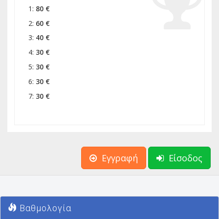
1:
80 €
2:
60 €
3:
40 €
4:
30 €
5:
30 €
6:
30 €
7:
30 €
Εγγραφή
Είσοδος
Βαθμολογία