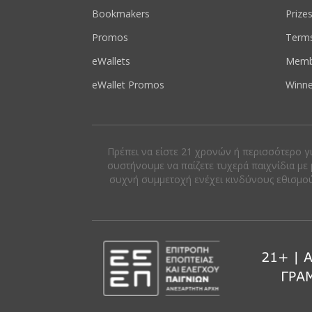
Bookmakers
Prize
Promos
Term
eWallets
Memb
eWallet Promos
Winne
Πρέπει να είστε 21 χρονών ή περισσότερο γ
συστήνουμε να παίζετε τυχερά παιχνίδια με 
συχνή συμμετοχή ενέχει κινδύνους εθισμού κ