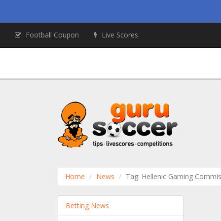
Football Coupon
Live Scores
Home
News
Tag: Hellenic Gaming Commis
Betting News