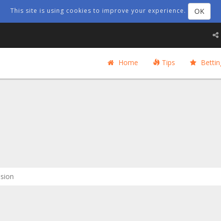
OK
This site is using cookies to improve your experience.
Home
Tips
Bettin
sion