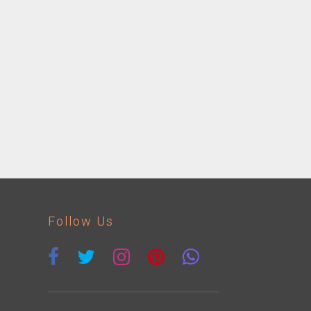
Follow Us