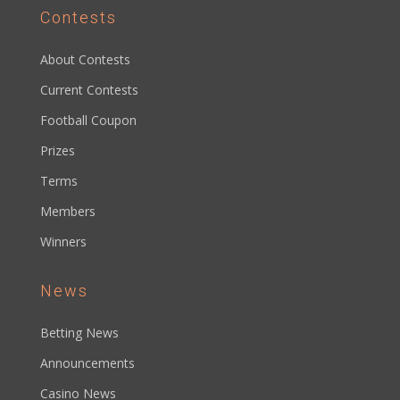
Contests
About Contests
Current Contests
Football Coupon
Prizes
Terms
Members
Winners
News
Betting News
Announcements
Casino News