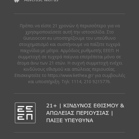
Πρέπει να είστε 21 χρονών ή περισσότερο για να
χρησιμοποιείσετε αυτή την ιστοσελίδα. Στο
Gurusoccer.eu υποστηρίζουμε τον υπεύθυνο
στοιχηματισμό και συστήνουμε να παίζετε τυχερά
παιχνίδια με μέτρο. Αρμόδιος ρυθμιστής ΕΕΕΠ. Η
συμμετοχή σε τυχερά παίγνια επιτρέπεται μόνο σε
άτομα άνω των 21 ετών. Η συχνή συμμετοχή ενέχει
κινδύνους εθισμού και απώλειας περιουσίας.
Eπισκεφτείτε το https://www.kethea.gr/ για συμβουλές
και υποστήριξη. Tηλ: 1114, 210 9215776.