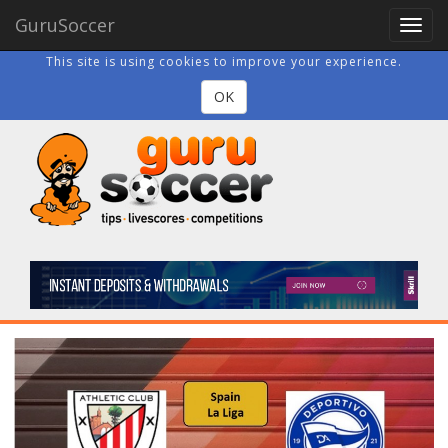
GuruSoccer
Toggl
navig
This site is using cookies to improve your experience.
OK