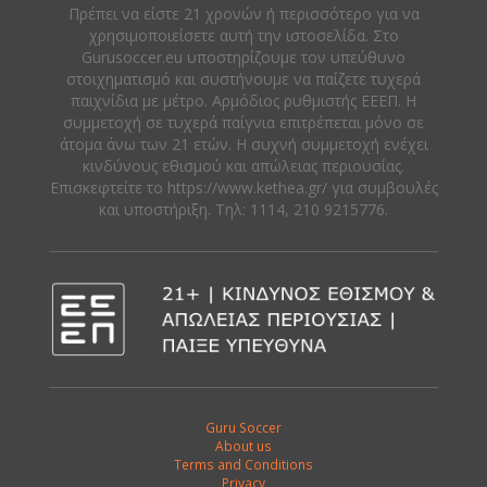
Πρέπει να είστε 21 χρονών ή περισσότερο για να
χρησιμοποιείσετε αυτή την ιστοσελίδα. Στο
Gurusoccer.eu υποστηρίζουμε τον υπεύθυνο
στοιχηματισμό και συστήνουμε να παίζετε τυχερά
παιχνίδια με μέτρο. Αρμόδιος ρυθμιστής ΕΕΕΠ. Η
συμμετοχή σε τυχερά παίγνια επιτρέπεται μόνο σε
άτομα άνω των 21 ετών. Η συχνή συμμετοχή ενέχει
κινδύνους εθισμού και απώλειας περιουσίας.
Eπισκεφτείτε το https://www.kethea.gr/ για συμβουλές
και υποστήριξη. Tηλ: 1114, 210 9215776.
Guru Soccer
About us
Terms and Conditions
Privacy