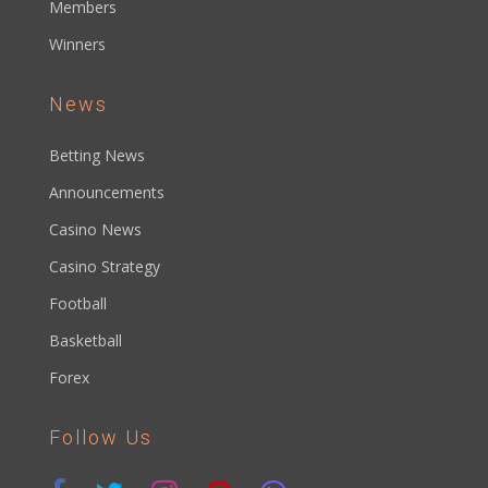
Members
Winners
News
Betting News
Announcements
Casino News
Casino Strategy
Football
Basketball
Forex
Follow Us