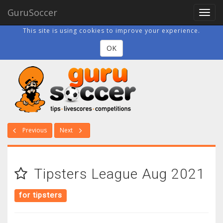
GuruSoccer
Toggl
navig
This site is using cookies to improve your experience.
OK
Previous
Next
Tipsters League Aug 2021
for tipsters