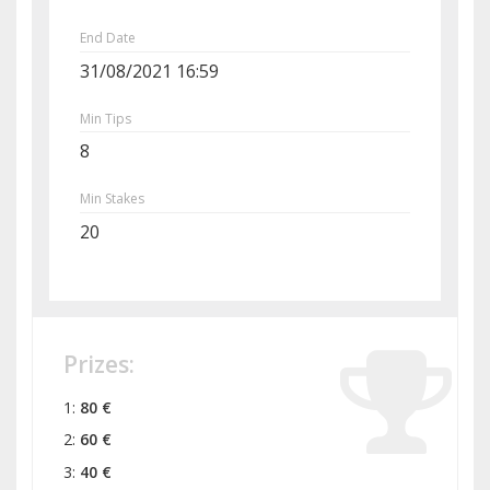
End Date
31/08/2021 16:59
Min Tips
8
Min Stakes
20
Prizes:
1:
80 €
2:
60 €
3:
40 €