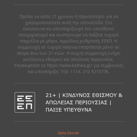
Πρέπει να είστε 21 χρονών ή περισσότερο για να
χρησιμοποιείσετε αυτή την ιστοσελίδα. Στο
Gurusoccer.eu υποστηρίζουμε τον υπεύθυνο
στοιχηματισμό και συστήνουμε να παίζετε τυχερά
παιχνίδια με μέτρο. Αρμόδιος ρυθμιστής ΕΕΕΠ. Η
συμμετοχή σε τυχερά παίγνια επιτρέπεται μόνο σε
άτομα άνω των 21 ετών. Η συχνή συμμετοχή ενέχει
κινδύνους εθισμού και απώλειας περιουσίας.
Eπισκεφτείτε το https://www.kethea.gr/ για συμβουλές
και υποστήριξη. Tηλ: 1114, 210 9215776.
Guru Soccer