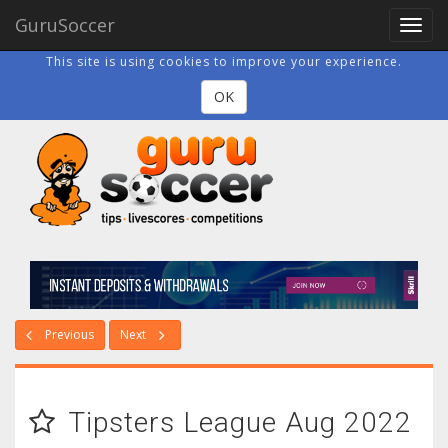
GuruSoccer
Toggl
navig
This site is using cookies to improve your experience.
OK
Previous
Next
Tipsters League Aug 2022