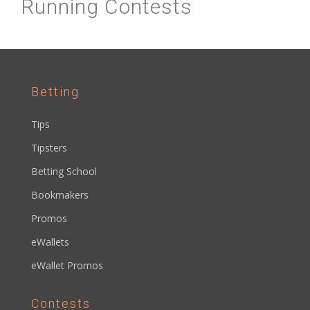
Running Contests
Betting
Tips
Tipsters
Betting School
Bookmakers
Promos
eWallets
eWallet Promos
Contests