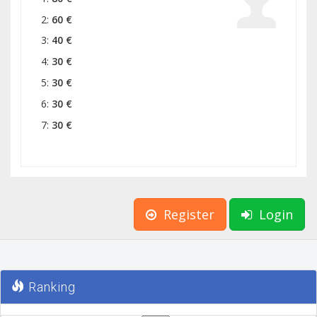
2:
60 €
3:
40 €
4:
30 €
5:
30 €
6:
30 €
7:
30 €
Register
Login
Ranking