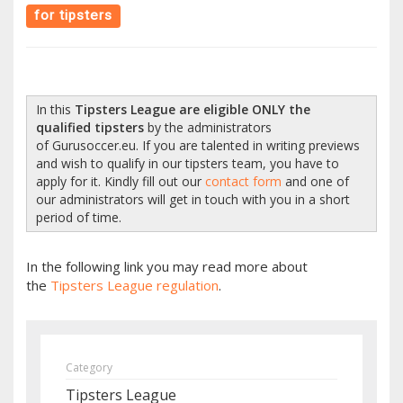
for tipsters
In this
Tipsters League are eligible ONLY the
qualified tipsters
by the administrators
of Gurusoccer.eu. If you are talented in writing previews
and wish to qualify in our tipsters team, you have to
apply for it. Kindly fill out our
contact form
and one of
our administrators will get in touch with you in a short
period of time.
In the following link you may read more about
the
Tipsters League regulation
.
Category
Tipsters League