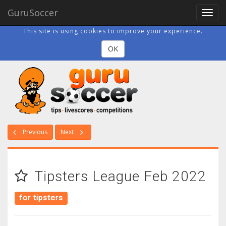
GuruSoccer
Toggl
navig
This site is using cookies to improve your experience.
OK
Previous
Next
Tipsters League Feb 2022
for tipsters