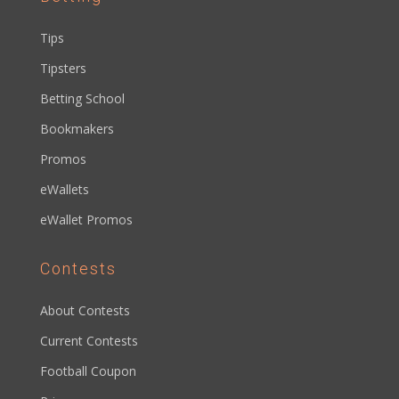
Tips
Tipsters
Betting School
Bookmakers
Promos
eWallets
eWallet Promos
Contests
About Contests
Current Contests
Football Coupon