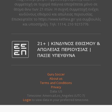
συμμετοχή σε τυχερά παίγνια επιτρέπεται μόνο σε
άτομα άνω των 21 ετών. Η συχνή συμμετοχή ενέχει
κινδύνους εθισμού και απώλειας περιουσίας.
Eπισκεφτείτε το https://www.kethea.gr/ για συμβουλές
και υποστήριξη. Tηλ: 1114, 210 9215776.
Guru Soccer
About us
Terms and Conditions
Privacy
Data: US
Timezone: America/Los_Angeles (UTC-7)
Login
to view data in your preferred timezone.