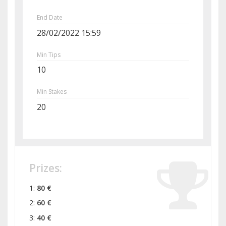
End Date
28/02/2022 15:59
Min Tips
10
Min Stakes
20
Prizes:
1:
80 €
2:
60 €
3:
40 €