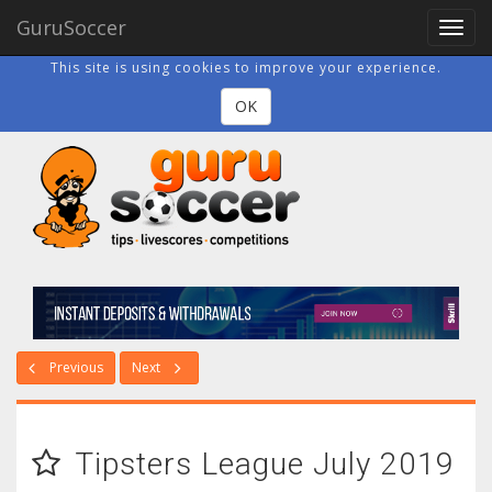
GuruSoccer
Toggl
navig
This site is using cookies to improve your experience.
OK
Previous
Next
Tipsters League July 2019