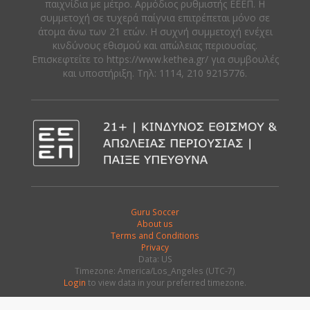
παιχνίδια με μέτρο. Αρμόδιος ρυθμιστής ΕΕΕΠ. Η
συμμετοχή σε τυχερά παίγνια επιτρέπεται μόνο σε
άτομα άνω των 21 ετών. Η συχνή συμμετοχή ενέχει
κινδύνους εθισμού και απώλειας περιουσίας.
Eπισκεφτείτε το https://www.kethea.gr/ για συμβουλές
και υποστήριξη. Tηλ: 1114, 210 9215776.
Guru Soccer
About us
Terms and Conditions
Privacy
Data: US
Timezone: America/Los_Angeles (UTC-7)
Login
to view data in your preferred timezone.