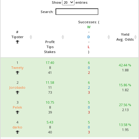
Show
entries
Search:
Successes: (
W
#
-
Yield
Tipster
D
Avg. Odds
Profit
-
Tips
L
Stakes
)
1
17.40
6
42.44 %
Tweety
8
0
1.88
41
2
2
11.58
6
15.86 %
Jorobado
11
2
1.82
73
3
3
10.75
5
27.56 %
Pelek
8
0
2.13
39
3
4
5.43
5
13.58 %
darko
8
0
1.95
40
3