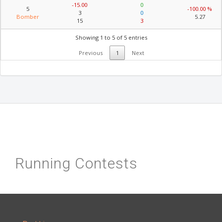
-15.00
0
5
-100.00 %
3
0
Bomber
5.27
15
3
Showing 1 to 5 of 5 entries
Previous
1
Next
Running Contests