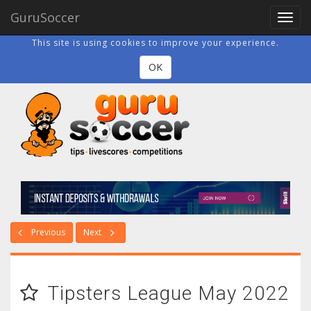
GuruSoccer
Toggl
navig
This site is using cookies to improve your experience.
OK
Previous
Next
Tipsters League May 2022