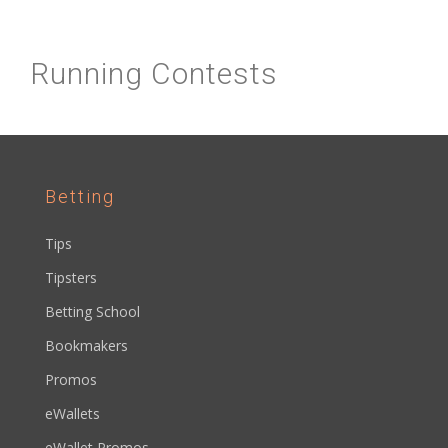
Running Contests
Betting
Tips
Tipsters
Betting School
Bookmakers
Promos
eWallets
eWallet Promos