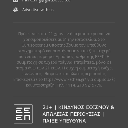
Advertise with us
Πρέπει να είστε 21 χρονών ή περισσότερο για να
χρησιμοποιείσετε αυτή την ιστοσελίδα. Στο
Gurusoccer.eu υποστηρίζουμε τον υπεύθυνο
στοιχηματισμό και συστήνουμε να παίζετε τυχερά
παιχνίδια με μέτρο. Αρμόδιος ρυθμιστής ΕΕΕΠ. Η
συμμετοχή σε τυχερά παίγνια επιτρέπεται μόνο σε
άτομα άνω των 21 ετών. Η συχνή συμμετοχή ενέχει
κινδύνους εθισμού και απώλειας περιουσίας.
Eπισκεφτείτε το https://www.kethea.gr/ για συμβουλές
και υποστήριξη. Tηλ: 1114, 210 9215776.