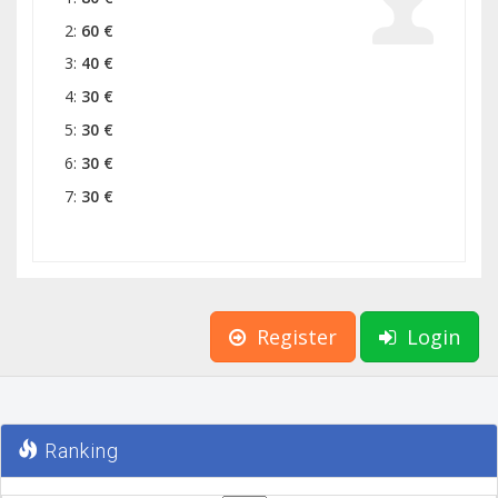
2:
60 €
3:
40 €
4:
30 €
5:
30 €
6:
30 €
7:
30 €
Register
Login
Ranking