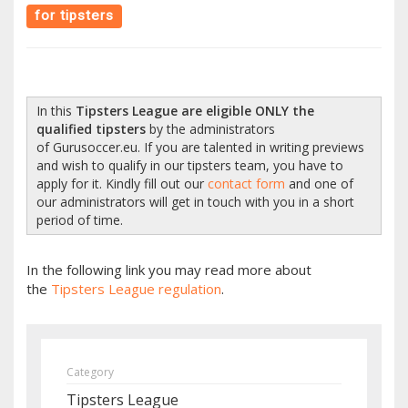
for tipsters
In this
Tipsters League are eligible ONLY the
qualified tipsters
by the administrators
of Gurusoccer.eu. If you are talented in writing previews
and wish to qualify in our tipsters team, you have to
apply for it. Kindly fill out our
contact form
and one of
our administrators will get in touch with you in a short
period of time.
In the following link you may read more about
the
Tipsters League regulation
.
Category
Tipsters League