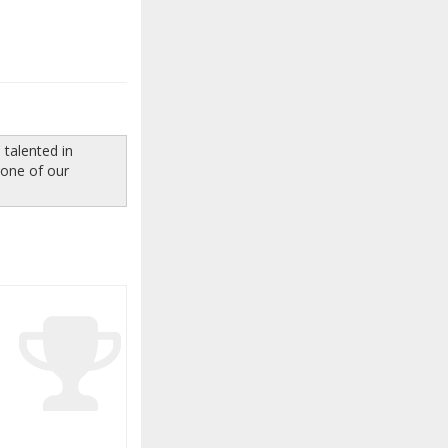
 talented in
one of our