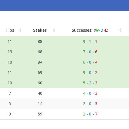
Tips
Stakes
Successes: (
W
-
D
-
L
)
11
88
9
-
1
-
1
13
68
7
-
0
-
6
10
84
6
-
0
-
4
11
69
9
-
0
-
2
10
60
5
-
2
-
3
7
40
4
-
0
-
3
5
14
2
-
0
-
3
9
59
2
-
0
-
7