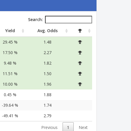
Search:
Yield
Avg. Odds
29.45 %
1.48
17.50 %
2.27
9.48 %
1.82
11.51 %
1.50
10.00 %
1.96
0.45 %
1.88
-39.64 %
1.74
-49.41 %
2.79
Previous
1
Next