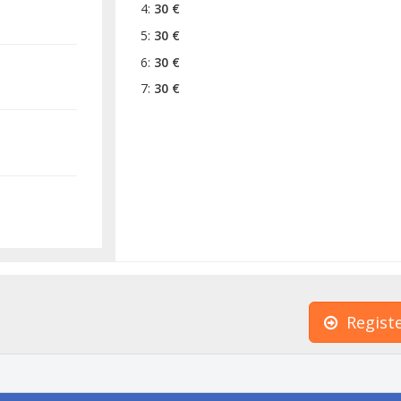
4:
30 €
5:
30 €
6:
30 €
7:
30 €
Regist