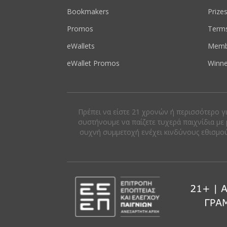
Bookmakers
Prize
Promos
Term
eWallets
Memb
eWallet Promos
Winne
Πρέπει να είστε 21 χρονών ή περισσότερο γ
συστήνουμε να παίζετε τυχερά παιχνίδια με 
συχνή συμμετοχή ενέχει κινδύνους εθισμού κ