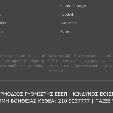
s
Casino Strategy
s
Football
ers
Basketball
rs
Forex
ια να χρησιμοποιείσετε αυτή την ιστοσελίδα. Στο Gurusoccer.eu υπ
μέτρο. Αρμόδιος ρυθμιστής ΕΕΕΠ. Η συμμετοχή σε τυχερά παίγνια ε
αι απώλειας περιουσίας. Eπισκεφτείτε το https://www.kethea.gr/ γ
9215776.