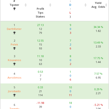
#
-
Yield
Tipster
D
Avg. Odds
Profit
-
Tips
L
Stakes
)
1
27.13
9
34.34 %
DarthBeter
12
0
1.82
79
3
2
12.55
7
13.49 %
Pelek
15
2
2.33
93
6
3
11.18
8
17.75 %
Kouvanos
10
0
1.44
63
2
0.53
1
4
7.57 %
7
0
Avrolimos
6.95
7
6
5
0.33
10
0.29 %
Jorobado
21
0
2.21
114
11
-11.98
18
6
-5.21 %
39
0
Tweety
2.06