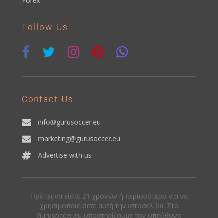
Forex
Follow Us
Contact Us
info@gurusoccer.eu
marketing@gurusoccer.eu
Advertise with us
Πρέπει να είστε 21 χρονών ή περισσότερο για να
χρησιμοποιείσετε αυτή την ιστοσελίδα. Στο
Gurusoccer.eu υποστηρίζουμε τον υπεύθυνο