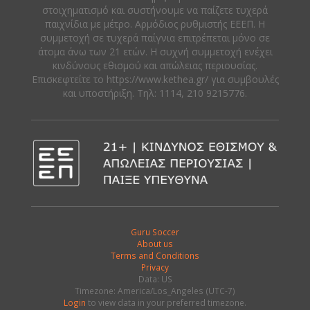
στοιχηματισμό και συστήνουμε να παίζετε τυχερά
παιχνίδια με μέτρο. Αρμόδιος ρυθμιστής ΕΕΕΠ. Η
συμμετοχή σε τυχερά παίγνια επιτρέπεται μόνο σε
άτομα άνω των 21 ετών. Η συχνή συμμετοχή ενέχει
κινδύνους εθισμού και απώλειας περιουσίας.
Eπισκεφτείτε το https://www.kethea.gr/ για συμβουλές
και υποστήριξη. Tηλ: 1114, 210 9215776.
Guru Soccer
About us
Terms and Conditions
Privacy
Data: US
Timezone: America/Los_Angeles (UTC-7)
Login
to view data in your preferred timezone.