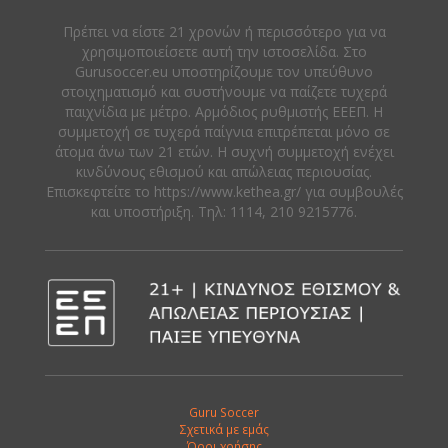
Πρέπει να είστε 21 χρονών ή περισσότερο για να
χρησιμοποιείσετε αυτή την ιστοσελίδα. Στο
Gurusoccer.eu υποστηρίζουμε τον υπεύθυνο
στοιχηματισμό και συστήνουμε να παίζετε τυχερά
παιχνίδια με μέτρο. Αρμόδιος ρυθμιστής ΕΕΕΠ. Η
συμμετοχή σε τυχερά παίγνια επιτρέπεται μόνο σε
άτομα άνω των 21 ετών. Η συχνή συμμετοχή ενέχει
κινδύνους εθισμού και απώλειας περιουσίας.
Eπισκεφτείτε το https://www.kethea.gr/ για συμβουλές
και υποστήριξη. Tηλ: 1114, 210 9215776.
Guru Soccer
Σχετικά με εμάς
Όροι χρήσης