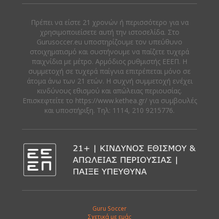
Πρέπει να είστε 21 χρονών ή περισσότερο για να
χρησιμοποιείσετε αυτή την ιστοσελίδα. Στο
Gurusoccer.eu υποστηρίζουμε τον υπεύθυνο
στοιχηματισμό και συστήνουμε να παίζετε τυχερά
παιχνίδια με μέτρο. Αρμόδιος ρυθμιστής ΕΕΕΠ. Η
συμμετοχή σε τυχερά παίγνια επιτρέπεται μόνο σε
άτομα άνω των 21 ετών. Η συχνή συμμετοχή ενέχει
κινδύνους εθισμού και απώλειας περιουσίας.
Eπισκεφτείτε το https://www.kethea.gr/ για συμβουλές
και υποστήριξη. Tηλ: 1114, 210 9215776.
Guru Soccer
Σχετικά με εμάς