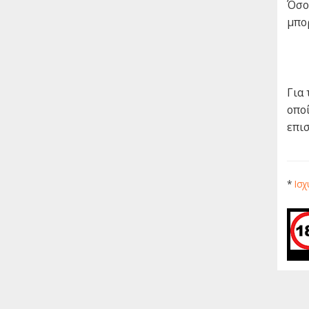
Όσο
μπο
Για
οπο
επι
*
Ισχ