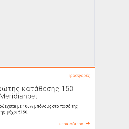
Προσφορές
ρώτης κατάθεσης 150
Meridianbet
ποδέχεται με 100% μπόνους στο ποσό της
ης, μέχρι €150.
περισσότερα...