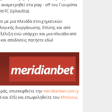
αναμετρηθεί στα play - off του Γιουρόπα
ld FC (Ιρλανδία).
τε με μια πλειάδα στοιχηματικών
λογικής διοργάνωσης. Επίσης και από
ξέλιξη ενώ υπάρχει και μια πλειάδα από
 και αποδόσεις πατήστε εδώ!
οράς, επισκεφθείτε την
meridianbet.com.cy
d και iOS) και επωφεληθείτε του
Μπόνους