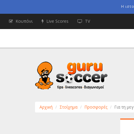
Η ιστ
Κουπόνι
Live Scores
TV
Αρχική
Στοίχημα
Προσφορές
Για τη με