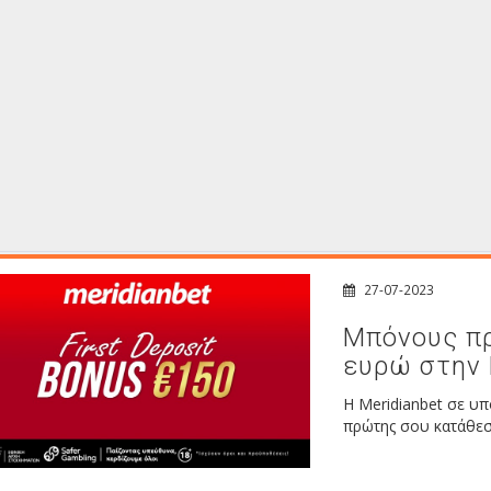
27-07-2023
Μπόνους π
ευρώ στην 
Η Meridianbet σε υ
πρώτης σου κατάθεσ