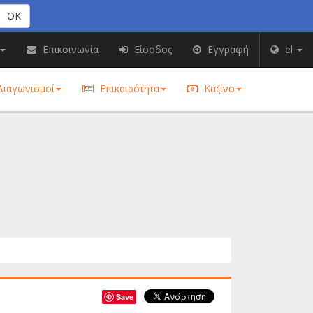
OK
Επικοινωνία
Είσοδος
Εγγραφή
el
ιαγωνισμοί
Επικαιρότητα
Καζίνο
Save