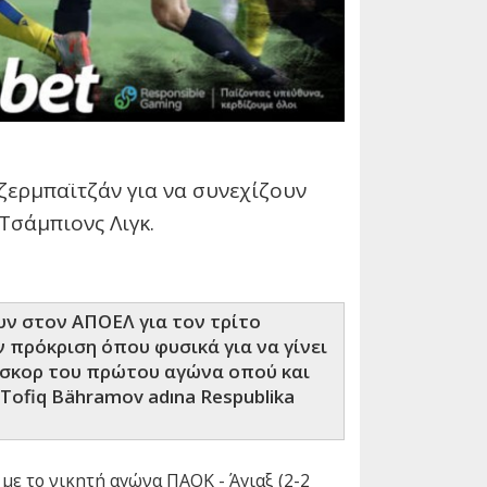
ζερμπαϊτζάν για να συνεχίζουν
Τσάμπιονς Λιγκ.
ν στον ΑΠΟΕΛ για τον τρίτο
ν πρόκριση όπου φυσικά για να γίνει
 σκορ του πρώτου αγώνα οπού και
«Tofiq Bähramov adına Respublika
 με το νικητή αγώνα ΠΑΟΚ - Άγιαξ (2-2