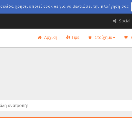
οσελίδα χρησιμοποιεί cookies για να βελτιώσει την πλοήγησή σας.
Social
Αρχική
Tips
Στοίχημα
Δ
γάλη ανατροπή!