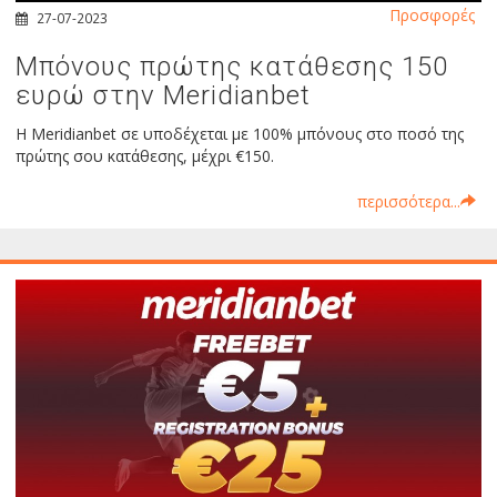
Προσφορές
27-07-2023
Μπόνους πρώτης κατάθεσης 150
ευρώ στην Meridianbet
Η Meridianbet σε υποδέχεται με 100% μπόνους στο ποσό της
πρώτης σου κατάθεσης, μέχρι €150.
περισσότερα...