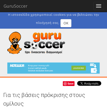
GuruSoccer
Togg
navig
Η ιστοσελίδα χρησιμοποιεί cookies για να βελτιώσει την
OK
πλοήγησή σας.
Save
Για τις βάσεις πρόκρισης στους
ομίλους