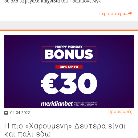
σε όλα τα μεγάλα παιχνίδια του Τσάμπιονς Λιγκ.
περισσότερα...
Προσφορές
04-04-2022
Η πιο «Χαρούμενη» Δευτέρα είναι
και πάλι εδώ