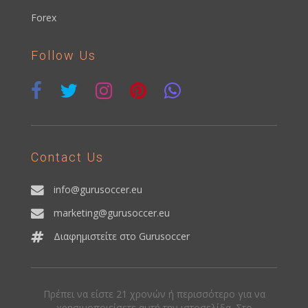
Forex
Follow Us
Contact Us
info@gurusoccer.eu
marketing@gurusoccer.eu
Διαφημιστείτε στο Gurusoccer
Πρέπει να είστε 21 χρονών ή περισσότερο για να
χρησιμοποιείσετε αυτή την ιστοσελίδα. Στο