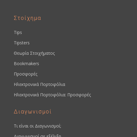
Στοίχημα
Tips
Tipsters
Θεωρία Στοιχήματος
Bookmakers
Προσφορές
Ηλεκτρονικά Πορτοφόλια
Ηλεκτρονικά Πορτοφόλια: Προσφορές
Διαγωνισμοί
Τι είναι οι Διαγωνισμοί;
Διαγωνισμοί σε εξέλιξη