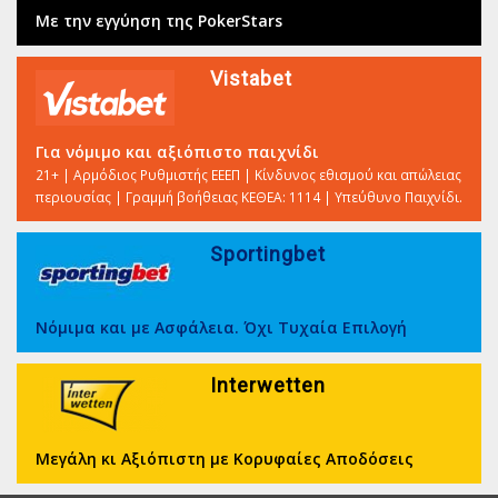
Με την εγγύηση της PokerStars
Vistabet
Για νόμιμο και αξιόπιστο παιχνίδι
21+ | Αρμόδιος Ρυθμιστής ΕΕΕΠ | Κίνδυνος εθισμού και απώλειας
περιουσίας | Γραμμή βοήθειας ΚΕΘΕΑ: 1114 | Υπεύθυνο Παιχνίδι.
Sportingbet
Νόμιμα και με Ασφάλεια. Όχι Τυχαία Επιλογή
Interwetten
Μεγάλη κι Αξιόπιστη με Κορυφαίες Αποδόσεις