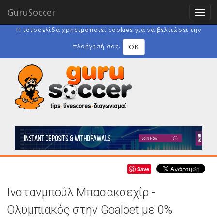
GuruSoccer
Togg
navig
Η ιστοσελίδα χρησιμοποιεί cookies για να βελτιώσει την
OK
πλοήγησή σας.
Save
Ινστανμπούλ Μπασακσεχίρ -
Ολυμπιακός στην Goalbet με 0%