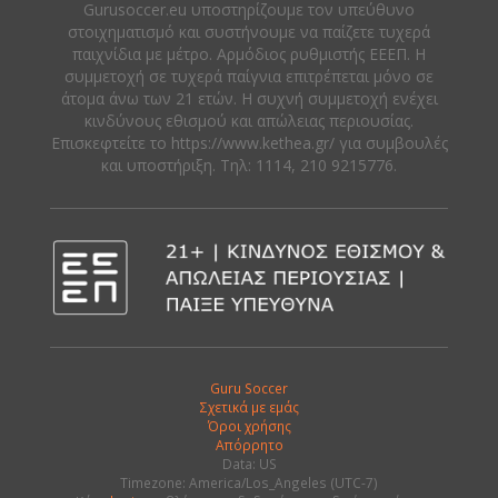
Gurusoccer.eu υποστηρίζουμε τον υπεύθυνο
στοιχηματισμό και συστήνουμε να παίζετε τυχερά
παιχνίδια με μέτρο. Αρμόδιος ρυθμιστής ΕΕΕΠ. Η
συμμετοχή σε τυχερά παίγνια επιτρέπεται μόνο σε
άτομα άνω των 21 ετών. Η συχνή συμμετοχή ενέχει
κινδύνους εθισμού και απώλειας περιουσίας.
Eπισκεφτείτε το https://www.kethea.gr/ για συμβουλές
και υποστήριξη. Tηλ: 1114, 210 9215776.
Guru Soccer
Σχετικά με εμάς
Όροι χρήσης
Απόρρητο
Data: US
Timezone: America/Los_Angeles (UTC-7)