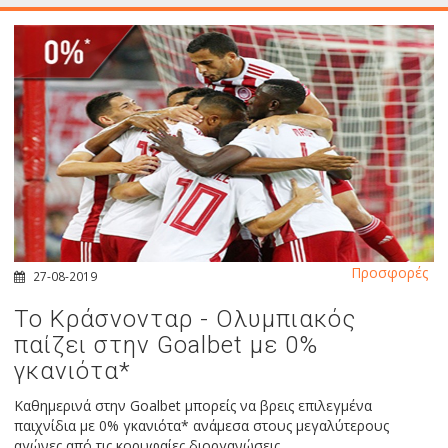
Προσφορές
27-08-2019
Το Κράσνονταρ - Ολυμπιακός
παίζει στην Goalbet με 0%
γκανιότα*
Καθημερινά στην Goalbet μπορείς να βρεις επιλεγμένα
παιχνίδια με 0% γκανιότα* ανάμεσα στους μεγαλύτερους
αγώνες από τις κορυφαίες διοργανώσεις.