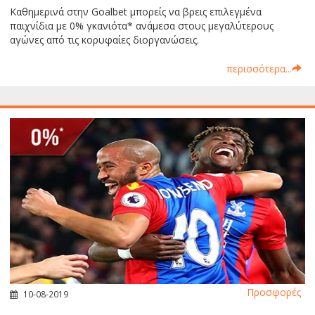
Καθημερινά στην Goalbet μπορείς να βρεις επιλεγμένα
παιχνίδια με 0% γκανιότα* ανάμεσα στους μεγαλύτερους
αγώνες από τις κορυφαίες διοργανώσεις.
περισσότερα...
Προσφορές
10-08-2019