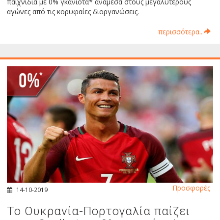
παιχνίδια με 0% γκανιότα* ανάμεσα στους μεγαλύτερους
αγώνες από τις κορυφαίες διοργανώσεις.
περισσότερα...
Προσφορές
14-10-2019
Το Ουκρανία-Πορτογαλία παίζει