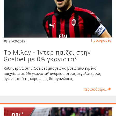
Προσφορές
21-09-2019
Το Μίλαν - Ίντερ παίζει στην
Goalbet με 0% γκανιότα*
Καθημερινά στην Goalbet μπορείς να βρεις επιλεγμένα
παιχνίδια με 0% γκανιότα* ανάμεσα στους μεγαλύτερους
αγώνες από τις κορυφαίες διοργανώσεις.
περισσότερα...