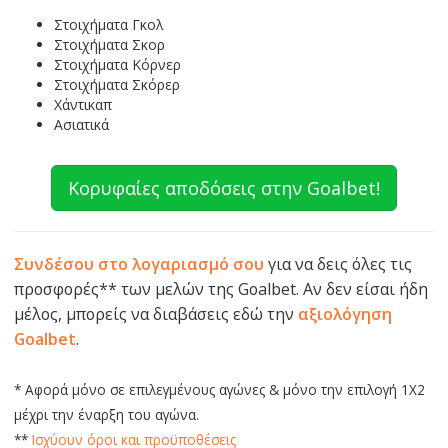
Στοιχήματα Γκολ
Στοιχήματα Σκορ
Στοιχήματα Κόρνερ
Στοιχήματα Σκόρερ
Χάντικαπ
Ασιατικά
Κορυφαίες αποδόσεις στην Goalbet!
Συνδέσου στο λογαριασμό σου
για να δεις όλες τις
προσφορές** των μελών της Goalbet. Αν δεν είσαι ήδη
μέλος, μπορείς να διαβάσεις εδώ την
αξιολόγηση
Goalbet
.
* Αφορά μόνο σε επιλεγμένους αγώνες & μόνο την επιλογή 1Χ2
μέχρι την έναρξη του αγώνα.
**
Ισχύουν όροι και προϋποθέσεις