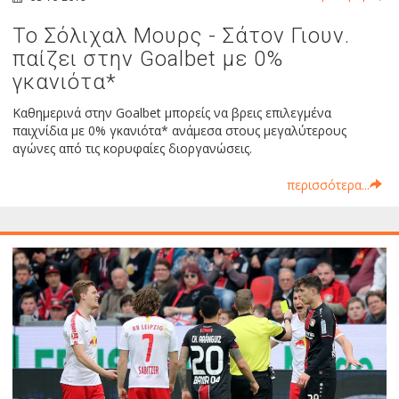
Το Σόλιχαλ Μουρς - Σάτον Γιουν.
παίζει στην Goalbet με 0%
γκανιότα*
Καθημερινά στην Goalbet μπορείς να βρεις επιλεγμένα
παιχνίδια με 0% γκανιότα* ανάμεσα στους μεγαλύτερους
αγώνες από τις κορυφαίες διοργανώσεις.
περισσότερα...