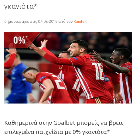
γκανιότα*
δημοσιεύτηκε στις 07-08-2019
από τον
Rainfelt
Καθημερινά στην Goalbet μπορείς να βρεις
επιλεγμένα παιχνίδια με 0% γκανιότα*