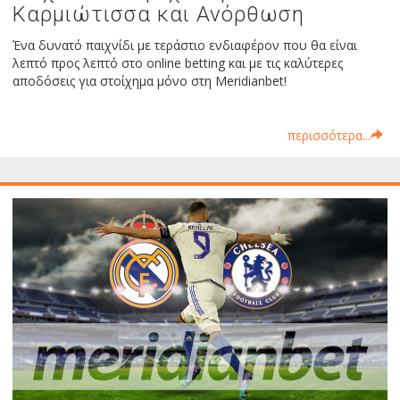
Καρμιώτισσα και Ανόρθωση
Ένα δυνατό παιχνίδι με τεράστιο ενδιαφέρον που θα είναι
λεπτό προς λεπτό στο online betting και με τις καλύτερες
αποδόσεις για στοίχημα μόνο στη Meridianbet!
περισσότερα...