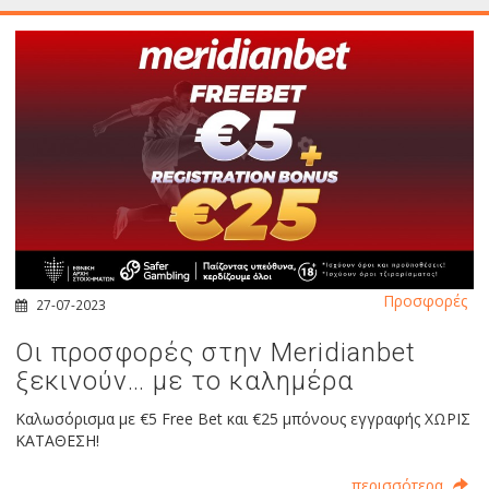
Προσφορές
27-07-2023
Οι προσφορές στην Meridianbet
ξεκινούν… με το καλημέρα
Καλωσόρισμα με €5 Free Bet και €25 μπόνους εγγραφής ΧΩΡΙΣ
ΚΑΤΑΘΕΣΗ!
περισσότερα...