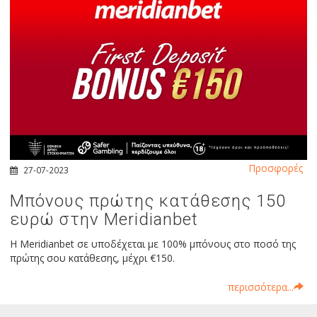
Προσφορές
27-07-2023
Μπόνους πρώτης κατάθεσης 150
ευρώ στην Meridianbet
Η Meridianbet σε υποδέχεται με 100% μπόνους στο ποσό της
πρώτης σου κατάθεσης, μέχρι €150.
περισσότερα...