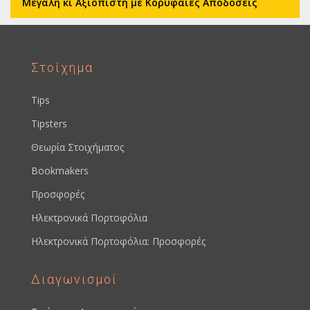
Μεγάλη κι Αξιόπιστη με Κορυφαίες Αποδόσεις
Στοίχημα
Tips
Tipsters
Θεωρία Στοιχήματος
Bookmakers
Προσφορές
Ηλεκτρονικά Πορτοφόλια
Ηλεκτρονικά Πορτοφόλια: Προσφορές
Διαγωνισμοί