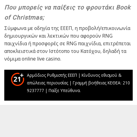
Που μπορείς να παίξεις το φρουτάκι Book
of Christmas;
Σύμφωνα με οδηγία της ΕΕΕΠ, η προβολή/επικοινωνία
δημιουργικών και λεκτικών που αφορούν RNG
παιχνίδια ή προσφορές σε RNG παιχνίδια, επιτρέπεται
αποκλειστικά στον Ιστότοπο του Κατόχου, δηλαδή τα
νόμιμα online live casino.
Αρμόδιος Ρυθμιστής ΕΕΕΠ | Κίνδυνος εθισμού &
απώλειας περιουσίας | Γραμμή βοήθειας ΚΕΘΕΑ: 210
9237777 | Παίξε Υπεύθυνα.