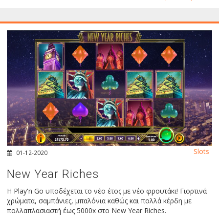
Slots
01-12-2020
New Year Riches
Η Play'n Go υποδέχεται το νέο έτος με νέο φρουτάκι! Γιορτινά
χρώματα, σαμπάνιες, μπαλόνια καθώς και πολλά κέρδη με
πολλαπλασιαστή έως 5000x στο New Year Riches.