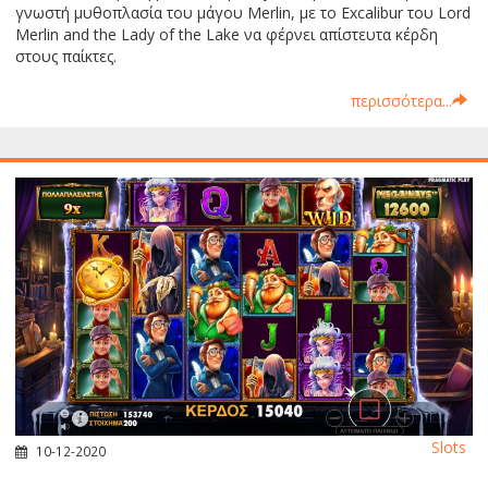
γνωστή μυθοπλασία του μάγου Merlin, με το Excalibur του Lord
Merlin and the Lady of the Lake να φέρνει απίστευτα κέρδη
στους παίκτες.
περισσότερα...
Slots
10-12-2020