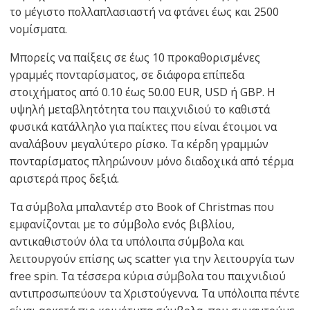
το μέγιστο πολλαπλασιαστή να φτάνει έως και 2500
νομίσματα.
Μπορείς να παίξεις σε έως 10 προκαθορισμένες
γραμμές πονταρίσματος, σε διάφορα επίπεδα
στοιχήματος από 0.10 έως 50.00 EUR, USD ή GBP. Η
υψηλή μεταβλητότητα του παιχνιδιού το καθιστά
φυσικά κατάλληλο για παίκτες που είναι έτοιμοι να
αναλάβουν μεγαλύτερο ρίσκο. Τα κέρδη γραμμών
πονταρίσματος πληρώνουν μόνο διαδοχικά από τέρμα
αριστερά προς δεξιά.
Τα σύμβολα μπαλαντέρ στο Book of Christmas που
εμφανίζονται με το σύμβολο ενός βιβλίου,
αντικαθιστούν όλα τα υπόλοιπα σύμβολα και
λειτουργούν επίσης ως scatter για την λειτουργία των
free spin. Τα τέσσερα κύρια σύμβολα του παιχνιδιού
αντιπροσωπεύουν τα Χριστούγεννα. Τα υπόλοιπα πέντε