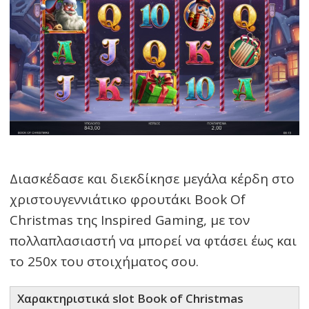
Διασκέδασε και διεκδίκησε μεγάλα κέρδη στο
χριστουγεννιάτικο φρουτάκι Book Of
Christmas της Inspired Gaming, με τον
πολλαπλασιαστή να μπορεί να φτάσει έως και
το 250x του στοιχήματος σου.
Χαρακτηριστικά slot Book of Christmas