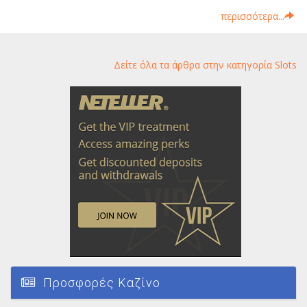
περισσότερα...
Δείτε όλα τα άρθρα στην κατηγορία Slots
Προσφορές Καζίνο