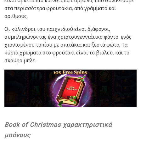
είναι αρκετά πιο κοινότυπα σύμβολα, που συναντούμε
στα περισσότερα φρουτάκια, από γράμματα και
αριθμούς.
Οι κύλινδροι του παιχνιδιού είναι διάφανοι,
συμπληρώνοντας ένα χριστουγεννιάτικο φόντο, ενός
χιονισμένου τοπίου με σπιτάκια και ζεστά φώτα. Τα
κύρια χρώματα στο φρουτάκι είναι το βιολετί και το
σκούρο μπλε.
Book of Christmas χαρακτηριστικά
μπόνους