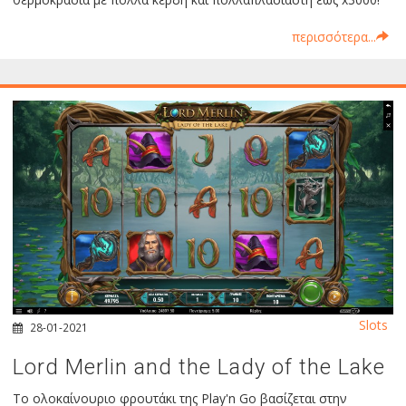
περισσότερα...
Slots
28-01-2021
Lord Merlin and the Lady of the Lake
Το ολοκαίνουριο φρουτάκι της Play'n Go βασίζεται στην