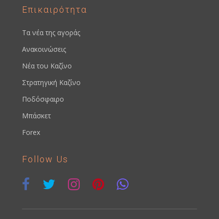
Επικαιρότητα
Τα νέα της αγοράς
Ανακοινώσεις
Νέα του Καζίνο
Στρατηγική Καζίνο
Ποδόσφαιρο
Μπάσκετ
Forex
Follow Us