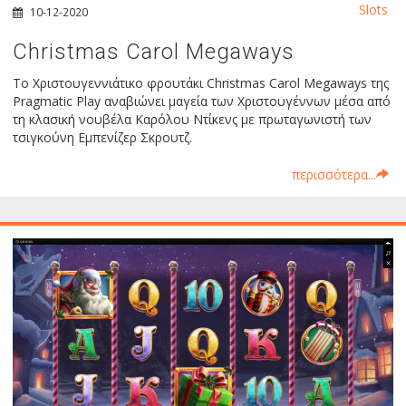
Slots
10-12-2020
Christmas Carol Megaways
Το Χριστουγεννιάτικο φρουτάκι Christmas Carol Megaways της
Pragmatic Play αναβιώνει μαγεία των Χριστουγέννων μέσα από
τη κλασική νουβέλα Καρόλου Ντίκενς με πρωταγωνιστή των
τσιγκούνη Εμπενίζερ Σκρουτζ.
περισσότερα...