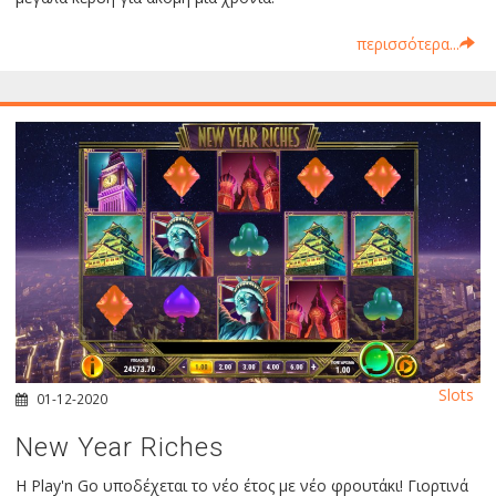
περισσότερα...
Slots
01-12-2020
New Year Riches
Η Play'n Go υποδέχεται το νέο έτος με νέο φρουτάκι! Γιορτινά