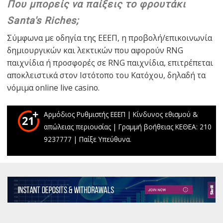
Που μπορείς να παίξεις το φρουτάκι
Santa's Riches;
Σύμφωνα με οδηγία της ΕΕΕΠ, η προβολή/επικοινωνία
δημιουργικών και λεκτικών που αφορούν RNG
παιχνίδια ή προσφορές σε RNG παιχνίδια, επιτρέπεται
αποκλειστικά στον Ιστότοπο του Κατόχου, δηλαδή τα
νόμιμα online live casino.
Αρμόδιος Ρυθμιστής ΕΕΕΠ | Κίνδυνος εθισμού &
απώλειας περιουσίας | Γραμμή βοήθειας ΚΕΘΕΑ: 210
9237777 | Παίξε Υπεύθυνα.