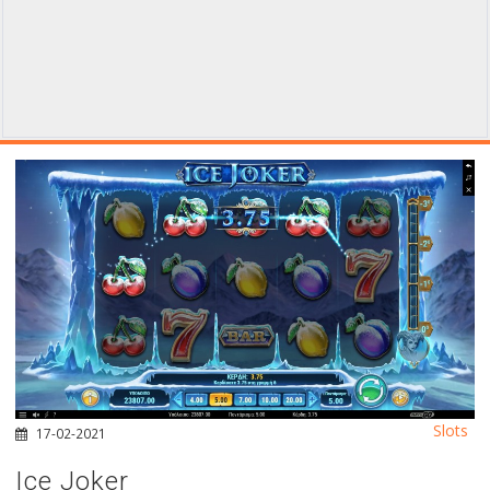
Slots
17-02-2021
Ice Joker