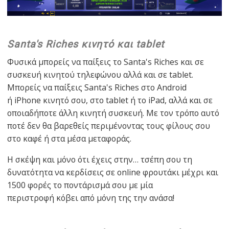
Santa's Riches κινητό και tablet
Φυσικά μπορείς να παίξεις το Santa's Riches και σε
συσκευή κινητού τηλεφώνου αλλά και σε tablet.
Μπορείς να παίξεις Santa's Riches στο Android
ή iPhone κινητό σου, στο tablet ή το iPad, αλλά και σε
οποιαδήποτε άλλη κινητή συσκευή. Με τον τρόπο αυτό
ποτέ δεν θα βαρεθείς περιμένοντας τους φίλους σου
στο καφέ ή στα μέσα μεταφοράς.
Η σκέψη και μόνο ότι έχεις στην… τσέπη σου τη
δυνατότητα να κερδίσεις σε online φρουτάκι μέχρι και
1500 φορές το ποντάρισμά σου με μία
περιστροφή κόβει από μόνη της την ανάσα!