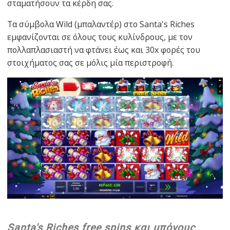
σταματήσουν τα κέρδη σας.
Τα σύμβολα Wild (μπαλαντέρ) στο Santa's Riches
εμφανίζονται σε όλους τους κυλίνδρους, με τον
πολλαπλασιαστή να φτάνει έως και 30x φορές του
στοιχήματος σας σε μόλις μία περιστροφή.
Santa's Riches free spins και μπόνους