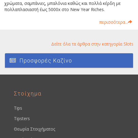
χρώματα, σαμπάνιες, μπαλόνια καθώς και πολλά κέρδη με
πολλαπλασιαστή έως 5000x στο New Year Riches.
περισσότερα...
Δείτε όλα τα άρθρα στην κατηγορία Slots
Προσφορές Καζίνο
Στοίχημα
Tips
Tipsters
Θεωρία Στοιχήματος