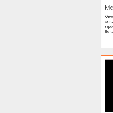
Me
Όπως
οι π
τερά
θα τ