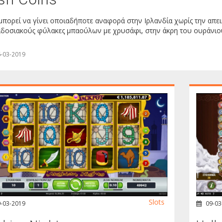
μπορεί να γίνει οποιαδήποτε αναφορά στην Ιρλανδία χωρίς την απε
δοσιακούς φύλακες μπαούλων με χρυσάφι, στην άκρη του ουράνιο
-03-2019
Slots
-03-2019
09-03