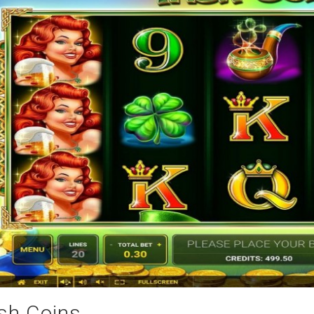
ish Coins