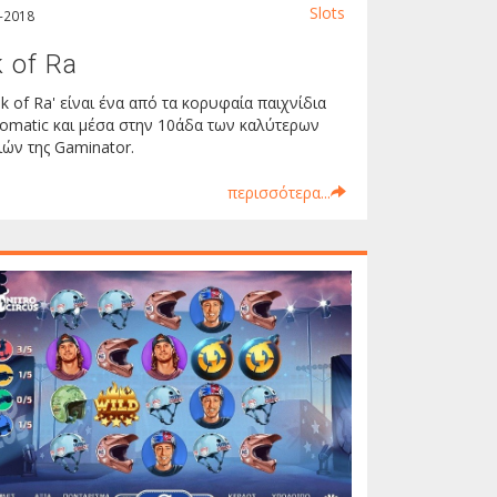
Slots
-2018
 of Ra
k of Ra' είναι ένα από τα κορυφαία παιχνίδια
omatic και μέσα στην 10άδα των καλύτερων
ιών της Gaminator.
περισσότερα...