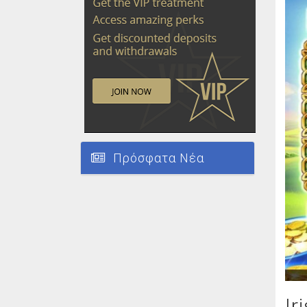
Πρόσφατα Νέα
Ir