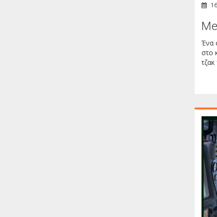
16
Me
Ένα 
στο 
τζακ