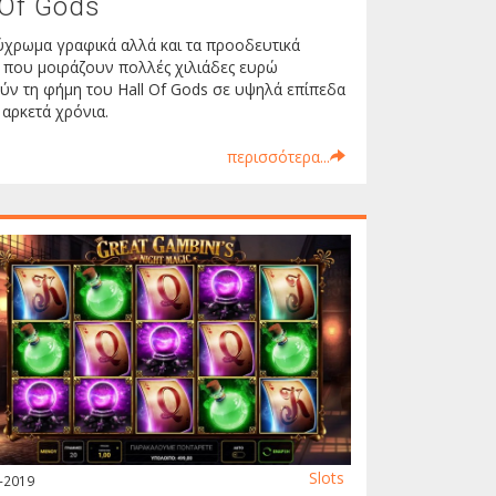
 Of Gods
χρωμα γραφικά αλλά και τα προοδευτικά
 που μοιράζουν πολλές χιλιάδες ευρώ
ύν τη φήμη του Hall Of Gods σε υψηλά επίπεδα
 αρκετά χρόνια.
περισσότερα...
Slots
-2019