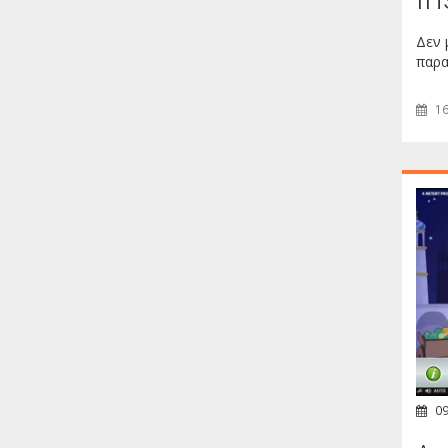
Δεν 
παρα
16
09