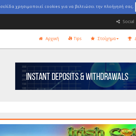
οσελίδα χρησιμοποιεί cookies για να βελτιώσει την πλοήγησή σας.
Social
Αρχική
Tips
Στοίχημα
Δ