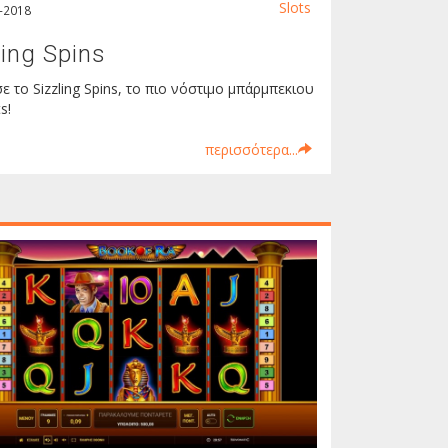
Slots
-2018
ling Spins
ε το Sizzling Spins, το πιο νόστιμο μπάρμπεκιου
s!
περισσότερα...