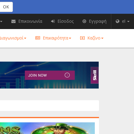
OK
Επικοινωνία
Είσοδος
Εγγραφή
el
ιαγωνισμοί
Επικαιρότητα
Καζίνο