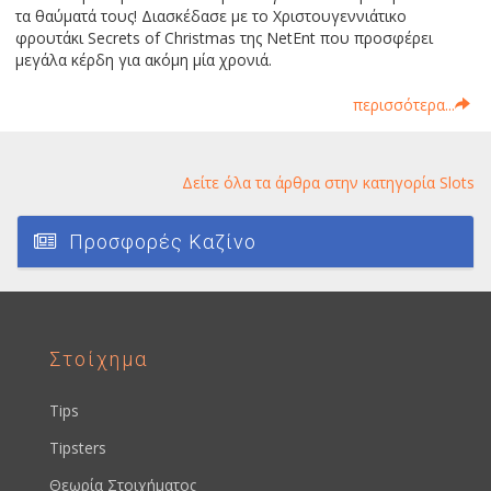
τα θαύματά τους! Διασκέδασε με το Χριστουγεννιάτικο
φρουτάκι Secrets of Christmas της NetEnt που προσφέρει
μεγάλα κέρδη για ακόμη μία χρονιά.
περισσότερα...
Δείτε όλα τα άρθρα στην κατηγορία Slots
Προσφορές Καζίνο
Στοίχημα
Tips
Tipsters
Θεωρία Στοιχήματος