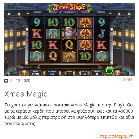
Slots
04-12-2020
Xmas Magic
Το χριστουγεννιάτικο φρουτάκι Xmas Magic από την Play'n Go
με τα τεράσια κέρδη που μπορεί να φτάσουν έως και τα 400000
ευρώ με μία μόλις περιστροφή στο υψηλότερο επίπεδο και αξία
πονταρίσματος.
περισσότερα...