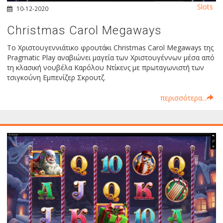
Slots
10-12-2020
Christmas Carol Megaways
Το Χριστουγεννιάτικο φρουτάκι Christmas Carol Megaways της
Pragmatic Play αναβιώνει μαγεία των Χριστουγέννων μέσα από
τη κλασική νουβέλα Καρόλου Ντίκενς με πρωταγωνιστή των
τσιγκούνη Εμπενίζερ Σκρουτζ.
περισσότερα...