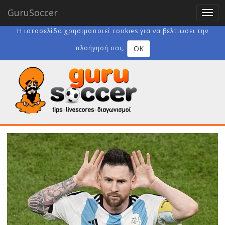
GuruSoccer
Togg
navig
Η ιστοσελίδα χρησιμοποιεί cookies για να βελτιώσει την
OK
πλοήγησή σας.