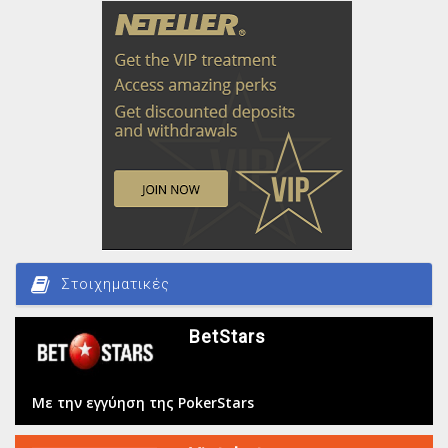
Στοιχηματικές
BetStars
Με την εγγύηση της PokerStars