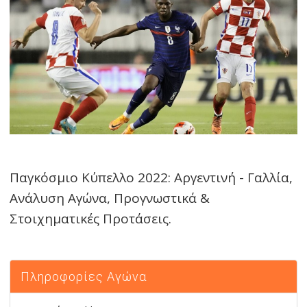
Παγκόσμιο Κύπελλο 2022: Αργεντινή - Γαλλία,
Ανάλυση Αγώνα, Προγνωστικά &
Στοιχηματικές Προτάσεις.
Πληροφορίες Αγώνα