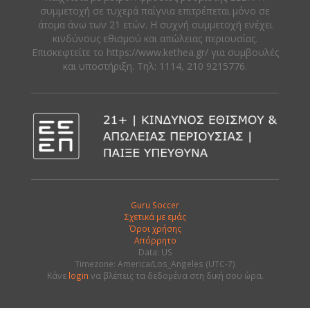
συμμετοχή σε τυχερά παίγνια επιτρέπεται μόνο σε
άτομα άνω των 21 ετών. Η συχνή συμμετοχή ενέχει
κινδύνους εθισμού και απώλειας περιουσίας.
Eπισκεφτείτε το https://www.kethea.gr/ για συμβουλές
και υποστήριξη. Tηλ: 1114, 210 9215776.
Guru Soccer
Σχετικά με εμάς
Όροι χρήσης
Απόρρητο
Data: US
Timezone: America/Los_Angeles (UTC-7)
Κάνε
login
να βλέπεις τα δεδομένα στη δική σου ώρα.