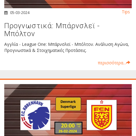
Tips
05-03-2024
Προγνωστικά: Μπάρνσλεϊ -
Μπόλτον
Αγγλία - League One: Μπάρνσλεϊ - Μπόλτον. Ανάλυση Αγώνα,
Προγνωστικά & Στοιχηματικές Προτάσεις.
περισσότερα...