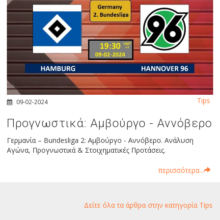
Tips
09-02-2024
Προγνωστικά: Αμβούργο - Αννόβερο
Γερμανία – Bundesliga 2: Αμβούργο - Αννόβερο. Ανάλυση
Αγώνα, Προγνωστικά & Στοιχηματικές Προτάσεις.
περισσότερα...
Δείτε όλα τα άρθρα στην κατηγορία Tips