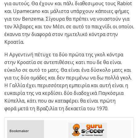
για αυτούς. Θα έχουν και πάλι διαθεσιμους τους Rabiot
και Upamecano και μάλιστα υπάρχουν κάποιες φήμες
για τον Benzema. Σίγουρα θα πρέπει να νοιαστούν για
τον Άλβαρες και τον Μέσι σε αυτό το παιχνίδι οι οποίοι
έκαννα την διαφορά στον ημιτελικό κόντρα στην
Κροατία.
Η Αργεντινή πέτυχε τα δύο πρώτα της γκολ κόντρα
στην Κροατία σε αντεπιθέσεις κατι που δε θα είναι
εύκολο σε αυτό το ματς. Θα είναι ένα δύσκολο ματς και
για τις δύο ομάδες και δεν περιμένω να δω πολλά γκολ.
Η Γαλλία έχει περισσότερη εμπειρία και αυτή είναι η
ευκαιρία της να κερδίσει δύο διαδοχικά Παγκόσμια
Κύπελλα, κάτι που αν καταφέρει θα είναι πρώτη
φορά μετά τη Βραζιλία τη δεκαετία του 1970.
Bookmaker