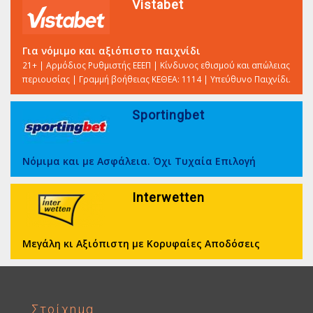
Vistabet
Για νόμιμο και αξιόπιστο παιχνίδι
21+ | Αρμόδιος Ρυθμιστής ΕΕΕΠ | Κίνδυνος εθισμού και απώλειας
περιουσίας | Γραμμή βοήθειας ΚΕΘΕΑ: 1114 | Υπεύθυνο Παιχνίδι.
Sportingbet
Νόμιμα και με Ασφάλεια. Όχι Τυχαία Επιλογή
Interwetten
Μεγάλη κι Αξιόπιστη με Κορυφαίες Αποδόσεις
Στοίχημα