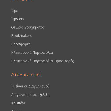
Tips
Tipsters
Θεωρία Στοιχήματος
Bookmakers
Προσφορές
Ηλεκτρονικά Πορτοφόλια
Ηλεκτρονικά Πορτοφόλια: Προσφορές
Διαγωνισμοί
Τι είναι οι Διαγωνισμοί;
Διαγωνισμοί σε εξέλιξη
Κουπόνι