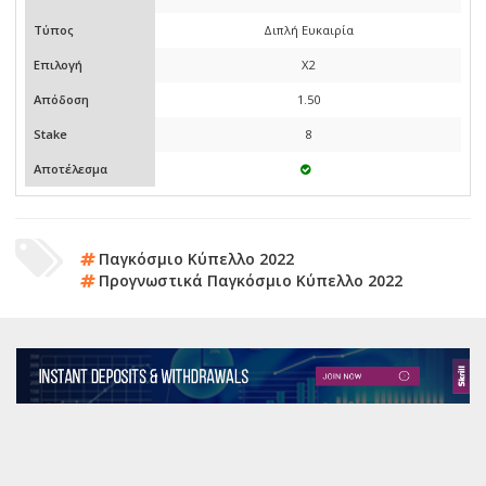
Τύπος
Διπλή Ευκαιρία
Επιλογή
X2
Απόδοση
1.50
Stake
8
Αποτέλεσμα
Παγκόσμιο Κύπελλο 2022
Προγνωστικά Παγκόσμιο Κύπελλο 2022