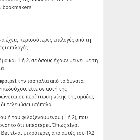
ι bookmakers.
να έχεις περισσότερες επιλογές από τη
ς) επιλογές:
μα και 1 ή 2, σε όσους έχουν μείνει με τη
α.
αφαιρεί την ισοπαλία από τα δυνατά
ηπεδούχου, είτε σε αυτή της
ρώνεται σε περίπτωση νίκης της ομάδας
ίδι τελειώσει ισόπαλο.
ου ή του φιλοξενούμενου (1 ή 2), που
τονόητο ότι υπερτερεί. Όπως είναι
Bet είναι μικρότερες από αυτές του 1X2,