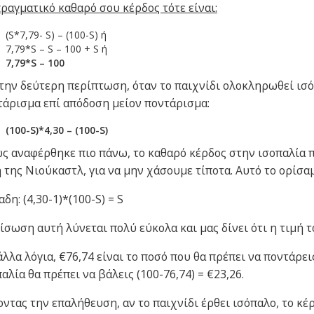
ραγματικό καθαρό σου κέρδος τότε είναι:
(S*7,79- S) – (100-S) ή
7,79*S – S – 100 + S ή
7,79*S – 100
την δεύτερη περίπτωση, όταν το παιχνίδι ολοκληρωθεί ισόπ
τάρισμα επί απόδοση μείον ποντάρισμα:
(100-S)*4,30 – (100-S)
ς αναφέρθηκε πιο πάνω, το καθαρό κέρδος στην ισοπαλία πρ
 της Νιούκαστλ, για να μην χάσουμε τίποτα. Αυτό το ορίσα
δη: (4,30-1)*(100-S) = S
ίσωση αυτή λύνεται πολύ εύκολα και μας δίνει ότι η τιμή το
λλα λόγια, €76,74 είναι το ποσό που θα πρέπει να ποντάρε
αλία θα πρέπει να βάλεις (100-76,74) = €23,26.
ντας την επαλήθευση, αν το παιχνίδι έρθει ισόπαλο, το κέρδ