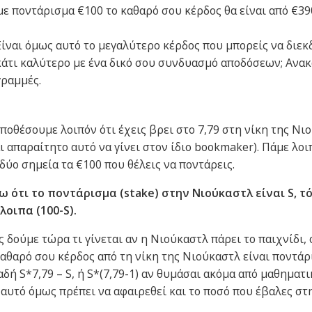
με ποντάρισμα €100 το καθαρό σου κέρδος θα είναι από €39
Είναι όμως αυτό το μεγαλύτερο κέρδος που μπορείς να διεκ
κάτι καλύτερο με ένα δικό σου συνδυασμό αποδόσεων; Ανακ
γραμμές.
ποθέσουμε λοιπόν ότι έχεις βρει στο 7,79 στη νίκη της Νιο
ι απαραίτητο αυτό να γίνει στον ίδιο bookmaker). Πάμε λο
δύο σημεία τα €100 που θέλεις να ποντάρεις.
ω ότι το ποντάρισμα (stake) στην Νιούκαστλ είναι S, τ
λοιπα (100-S).
 δούμε τώρα τι γίνεται αν η Νιούκαστλ πάρει το παιχνίδι, 
καθαρό σου κέρδος από τη νίκη της Νιούκαστλ είναι ποντάρ
δή S*7,79 – S, ή S*(7,79-1) αν θυμάσαι ακόμα από μαθηματι
αυτό όμως πρέπει να αφαιρεθεί και το ποσό που έβαλες στην