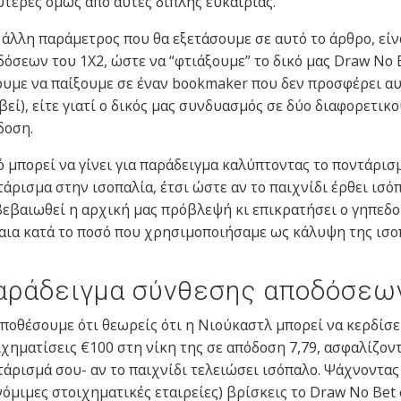
ύτερες όμως από αυτές διπλής ευκαιρίας.
 άλλη παράμετρος που θα εξετάσουμε σε αυτό το άρθρο, εί
όσεων του 1X2, ώστε να “φτιάξουμε” το δικό μας Draw No Be
ουμε να παίξουμε σε έναν bookmaker που δεν προσφέρει αυτ
βεί), είτε γιατί ο δικός μας συνδυασμός σε δύο διαφορετι
δοση.
ό μπορεί να γίνει για παράδειγμα καλύπτοντας το ποντάρισ
άρισμα στην ισοπαλία, έτσι ώστε αν το παιχνίδι έρθει ισό
βεβαιωθεί η αρχική μας πρόβλεψή κι επικρατήσει ο γηπεδο
αια κατά το ποσό που χρησιμοποιήσαμε ως κάλυψη της ισο
αράδειγμα σύνθεσης αποδόσεων
ποθέσουμε ότι θεωρείς ότι η Νιούκαστλ μπορεί να κερδίσει
χηματίσεις €100 στη νίκη της σε απόδοση 7,79, ασφαλίζοντ
τάρισμά σου- αν το παιχνίδι τελειώσει ισόπαλο. Ψάχνοντας
νόμιμες στοιχηματικές εταιρείες) βρίσκεις το Draw No Bet 