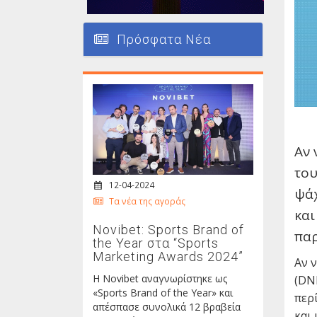
Πρόσφατα Νέα
Αν 
του
12-04-2024
ψάχ
Τα νέα της αγοράς
και
Novibet: Sports Brand of
παρ
the Year στα “Sports
Marketing Awards 2024”
Α
ν 
Η Νοvibet αναγνωρίστηκε ως
(DNB
«Sports Brand of the Year» και
περ
απέσπασε συνολικά 12 βραβεία
και 