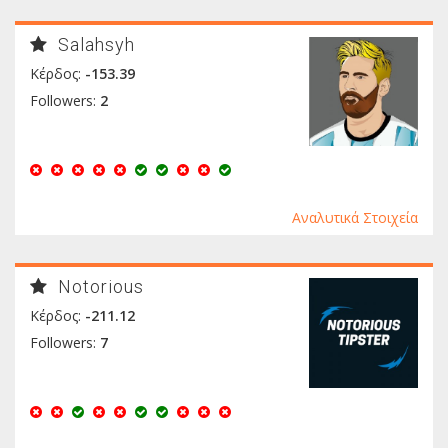
Salahsyh
Κέρδος:
-153.39
Followers:
2
Αναλυτικά Στοιχεία
Notorious
Κέρδος:
-211.12
Followers:
7