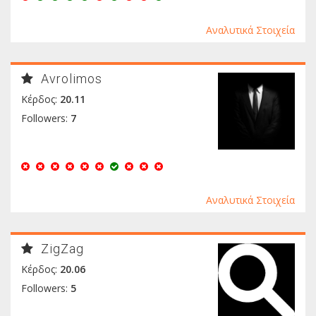
Αναλυτικά Στοιχεία
Avrolimos
Κέρδος:
20.11
Followers:
7
Αναλυτικά Στοιχεία
ZigZag
Κέρδος:
20.06
Followers:
5