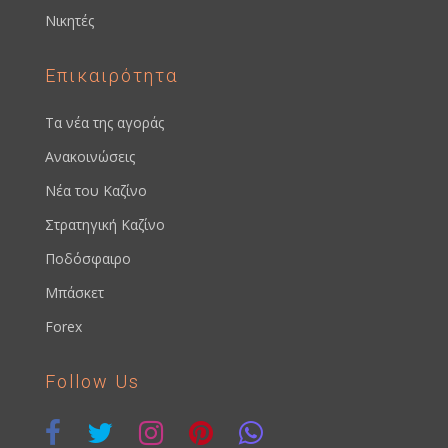
Νικητές
Επικαιρότητα
Τα νέα της αγοράς
Ανακοινώσεις
Νέα του Καζίνο
Στρατηγική Καζίνο
Ποδόσφαιρο
Μπάσκετ
Forex
Follow Us