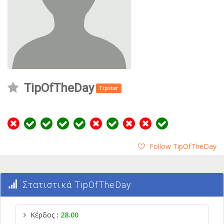
TipOfTheDay
Tipster
Follow TipOfTheDay
Στατιστικά TipOfTheDay
Κέρδος
:
28.00