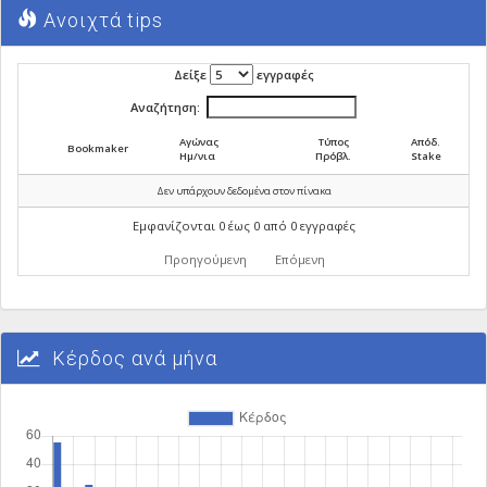
Ανοιχτά tips
Δείξε
εγγραφές
Αναζήτηση:
Αγώνας
Τύπος
Απόδ.
Bookmaker
Ημ/νια
Πρόβλ.
Stake
Δεν υπάρχουν δεδομένα στον πίνακα
Εμφανίζονται 0 έως 0 από 0 εγγραφές
Προηγούμενη
Επόμενη
Κέρδος ανά μήνα