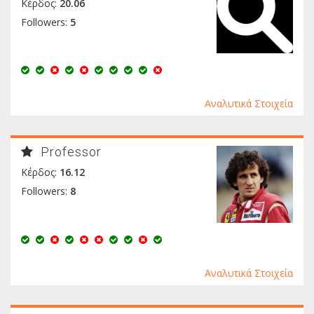
Κέρδος:
20.06
Followers:
5
Αναλυτικά Στοιχεία
Professor
Κέρδος:
16.12
Followers:
8
Αναλυτικά Στοιχεία