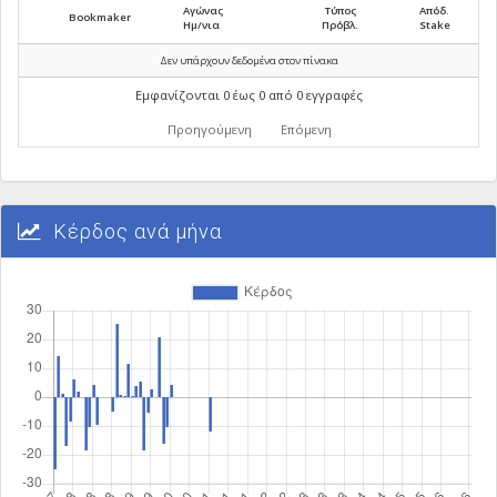
Αγώνας
Τύπος
Απόδ.
Bookmaker
Ημ/νια
Πρόβλ.
Stake
Δεν υπάρχουν δεδομένα στον πίνακα
Εμφανίζονται 0 έως 0 από 0 εγγραφές
Προηγούμενη
Επόμενη
Κέρδος ανά μήνα