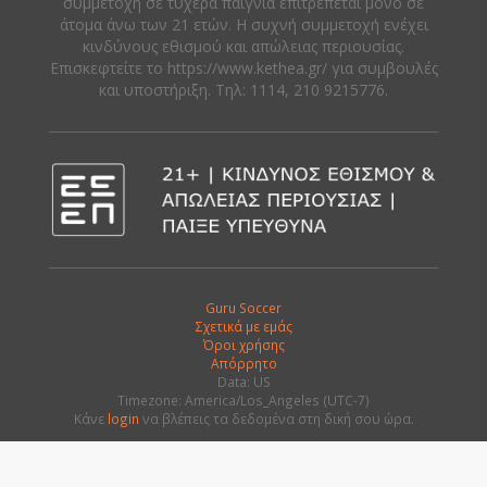
συμμετοχή σε τυχερά παίγνια επιτρέπεται μόνο σε
άτομα άνω των 21 ετών. Η συχνή συμμετοχή ενέχει
κινδύνους εθισμού και απώλειας περιουσίας.
Eπισκεφτείτε το https://www.kethea.gr/ για συμβουλές
και υποστήριξη. Tηλ: 1114, 210 9215776.
Guru Soccer
Σχετικά με εμάς
Όροι χρήσης
Απόρρητο
Data: US
Timezone: America/Los_Angeles (UTC-7)
Κάνε
login
να βλέπεις τα δεδομένα στη δική σου ώρα.