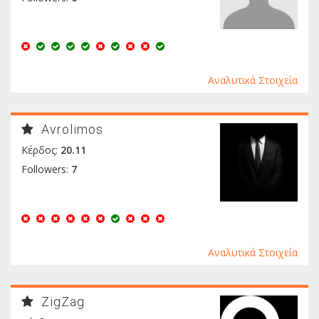
Αναλυτικά Στοιχεία
Avrolimos
Κέρδος:
20.11
Followers:
7
Αναλυτικά Στοιχεία
ZigZag