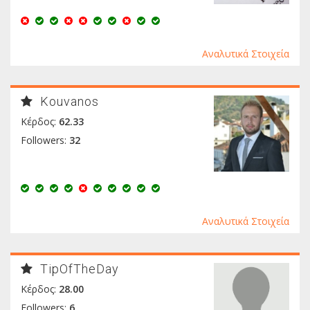
Αναλυτικά Στοιχεία
Kouvanos
Κέρδος:
62.33
Followers:
32
Αναλυτικά Στοιχεία
TipOfTheDay
Κέρδος:
28.00
Followers:
6