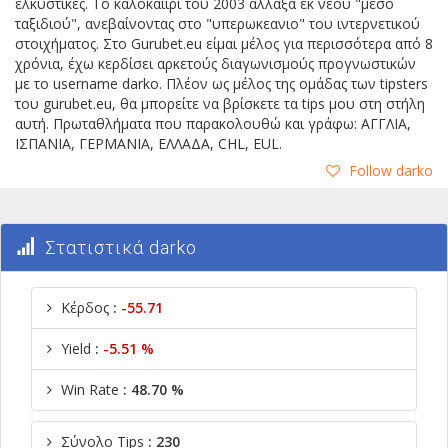
ελκυστικές. Το καλοκαίιρι του 2003 άλλαξα εκ νέου "μέσο
ταξιδιού", ανεβαίνοντας στο "υπερωκεανιο" του ιντερνετικού
στοιχήματος. Στο Gurubet.eu είμαι μέλος για περισσότερα από 8
χρόνια, έχω κερδίσει αρκετούς διαγωνισμούς προγνωστικών
με το username darko. Πλέον ως μέλος της ομάδας των tipsters
του gurubet.eu, θα μπορείτε να βρίσκετε τα tips μου στη στήλη
αυτή. Πρωταθλήματα που παρακολουθώ και γράφω: ΑΓΓΛΙΑ,
ΙΣΠΑΝΙΑ, ΓΕΡΜΑΝΙΑ, ΕΛΛΑΔΑ, CHL, EUL.
Follow darko
Στατιστικά darko
Κέρδος
:
-55.71
Yield
:
-5.51 %
Win Rate
: 48.70 %
Σύνολο Tips
: 230