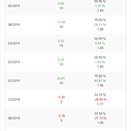
50.00 %
0.46
05/2019
1.31 %
10
1.83
70.00 %
11.49
04/2019
26.11 %
10
1.88
50.00 %
0.25
03/2019
0.69 %
10
1.83
50.00 %
0.55
02/2019
1.41 %
10
1.89
70.00 %
25.41
01/2019
49.82 %
10
1.96
33.33 %
-5.20
12/2018
-28.89 %
3
1.77
33.33 %
-9.78
08/2018
-21.73 %
9
1.99