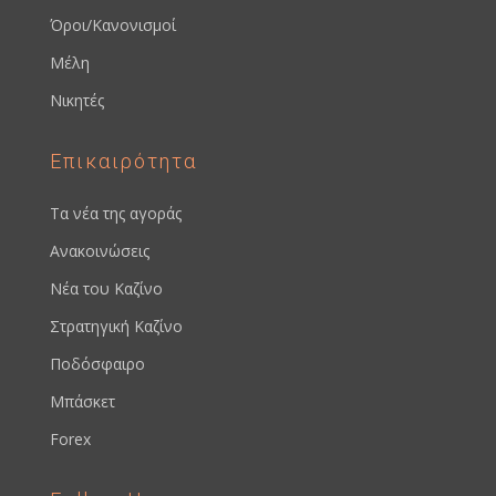
Όροι/Κανονισμοί
Μέλη
Νικητές
Επικαιρότητα
Τα νέα της αγοράς
Ανακοινώσεις
Νέα του Καζίνο
Στρατηγική Καζίνο
Ποδόσφαιρο
Μπάσκετ
Forex