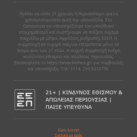
Πρέπει να είστε 21 χρονών ή περισσότερο για να
χρησιμοποιείσετε αυτή την ιστοσελίδα. Στο
Gurusoccer.eu υποστηρίζουμε τον υπεύθυνο
στοιχηματισμό και συστήνουμε να παίζετε τυχερά
παιχνίδια με μέτρο. Αρμόδιος ρυθμιστής ΕΕΕΠ. Η
συμμετοχή σε τυχερά παίγνια επιτρέπεται μόνο σε
άτομα άνω των 21 ετών. Η συχνή συμμετοχή ενέχει
κινδύνους εθισμού και απώλειας περιουσίας.
Eπισκεφτείτε το https://www.kethea.gr/ για συμβουλές
και υποστήριξη. Tηλ: 1114, 210 9215776.
Guru Soccer
Σχετικά με εμάς