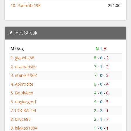
10.
Pantelits198
291.00
Hot Streak
Μέλος
Ν
-
Ι
-
Η
1.
giannhs68
8
-
0
-
2
2.
oramatistis
7
-
1
-
2
3.
ntaniel1968
7
-
0
-
3
4.
Aphrodite
6
-
0
-
4
5.
BookAlex
4
-
0
-
0
6.
ongiorgos1
4
-
0
-
5
7.
COCKATIEL
2
-
2
-
1
8.
Bruce83
2
-
1
-
7
9.
bilakos1984
1
-
0
-
1