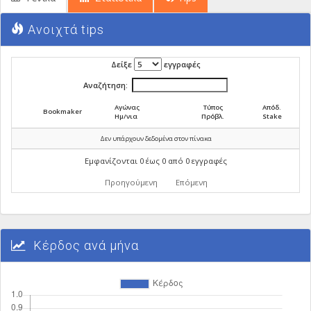
Ανοιχτά tips
Δείξε
εγγραφές
Αναζήτηση:
Αγώνας
Τύπος
Απόδ.
Bookmaker
Ημ/νια
Πρόβλ.
Stake
Δεν υπάρχουν δεδομένα στον πίνακα
Εμφανίζονται 0 έως 0 από 0 εγγραφές
Προηγούμενη
Επόμενη
Κέρδος ανά μήνα