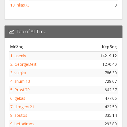
10.
hlias73
3
Top of All Time
Μέλος
Κέρδος
1.
asenlv
14219.12
2.
GeorgeDelit
1270.40
3.
valqka
786.30
4.
shumi13
728.07
5.
ProstGP
642.37
6.
gekas
477.06
7.
dimgeor21
422.50
8.
soutos
335.14
9.
betodimos
293.80