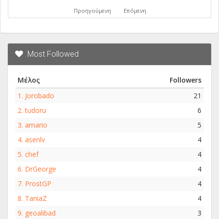
Προηγούμενη
Επόμενη
Most Followed
Μέλος
Followers
1.
Jorobado
21
2.
tudoru
6
3.
amario
5
4.
asenlv
4
5.
chef
4
6.
DrGeorge
4
7.
ProstGP
4
8.
TaniaZ
4
9.
geoalibad
3